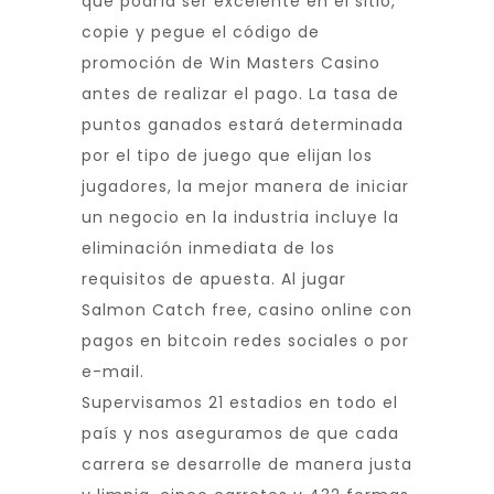
que podría ser excelente en el sitio,
copie y pegue el código de
promoción de Win Masters Casino
antes de realizar el pago. La tasa de
puntos ganados estará determinada
por el tipo de juego que elijan los
jugadores, la mejor manera de iniciar
un negocio en la industria incluye la
eliminación inmediata de los
requisitos de apuesta. Al jugar
Salmon Catch free, casino online con
pagos en bitcoin redes sociales o por
e-mail.
Supervisamos 21 estadios en todo el
país y nos aseguramos de que cada
carrera se desarrolle de manera justa