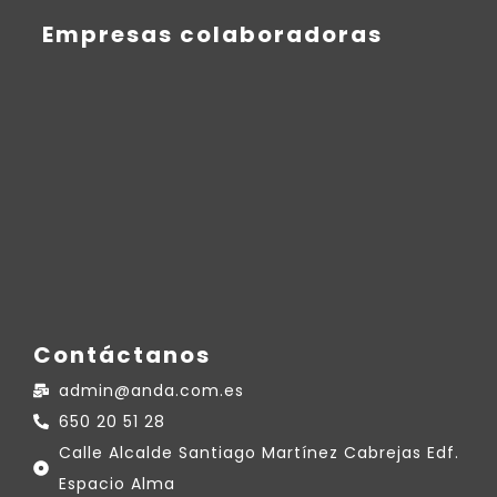
Empresas colaboradoras
Contáctanos
admin@anda.com.es
650 20 51 28
Calle Alcalde Santiago Martínez Cabrejas Edf.
Espacio Alma