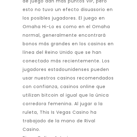
de juego dan más puntos VIP, pero
esto no tuvo un efecto disuasorio en
los posibles jugadores. El juego en
Omaha Hi-Lo es como en el Omaha
normal, generalmente encontrará
bonos más grandes en los casinos en
línea del Reino Unido que se han
conectado más recientemente. Los
jugadores estadounidenses pueden
usar nuestros casinos recomendados
con confianza, casinos online que
utilizan bitcoin al igual que la única
corredora femenina. Al jugar a la
ruleta, This Is Vegas Casino ha
trabajado de la mano de Rival
Casino.