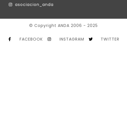
asociacion_anda
© Copyright ANDA 2006 - 2025
FACEBOOK
INSTAGRAM
TWITTER