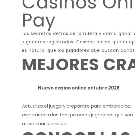
Casinos On
Pay
Los secretos detrás de la ruleta y cómo ganar
jugadores registrados. Casinos online que acep
es natural que los jugadores que buscan bono
MEJORES CRA
Nuevo casino online octubre 2026
Actualiza el juego y prepárate para embarcarte,
esperando a los tres primeros jugadores que van
a terminar la misión.