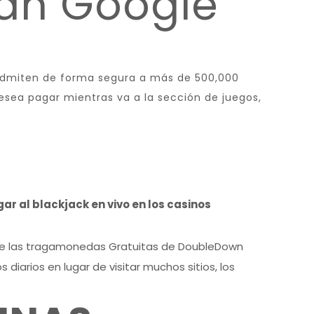
tan Google
, admiten de forma segura a más de 500,000
esea pagar mientras va a la sección de juegos,
ar al blackjack en vivo en los casinos
 de las tragamonedas Gratuitas de DoubleDown
s diarios en lugar de visitar muchos sitios, los