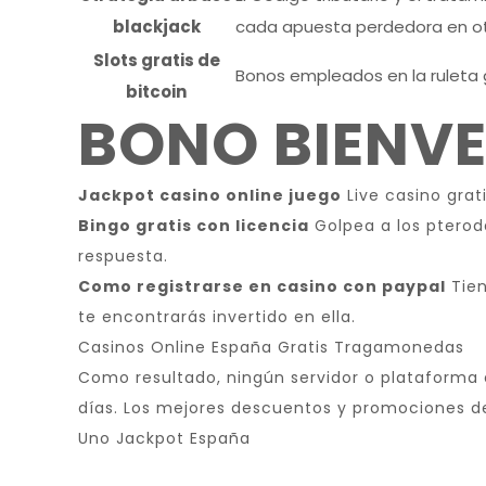
blackjack
cada apuesta perdedora en otr
Slots gratis de
Bonos empleados en la ruleta g
bitcoin
BONO BIENVE
Jackpot casino online juego
Live casino grat
Bingo gratis con licencia
Golpea a los pterodá
respuesta.
Como registrarse en casino con paypal
Tien
te encontrarás invertido en ella.
Casinos Online España Gratis Tragamonedas
Como resultado, ningún servidor o plataforma e
días. Los mejores descuentos y promociones de 
Uno Jackpot España