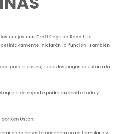
INAS
 las quejas con DraftKings en Reddit se
 definitivamente iniciarán la función. También
o para el casino, todos los juegos apestan a la
, el equipo de soporte podrá explicarte todo y
 por Ken Uston.
eclarar cada apuesta ganadora en un formulario y