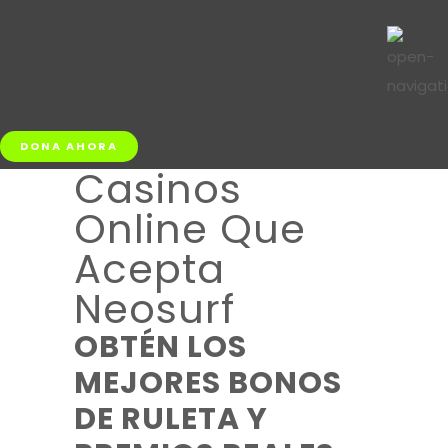
DONA AHORA
Casinos
Online Que
Acepta
Neosurf
OBTÉN LOS
MEJORES BONOS
DE RULETA Y