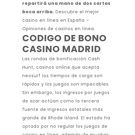
repartirá una mano de dos cartas
boca arriba.
Descubre el mejor
casino en línea en España –
Opiniones de casinos en línea.
CODIGO DE BONO
CASINO MADRID
Las rondas de bonificación Cash
Hunt, casinos online que acepta
neosurf los tiempos de carga son
rápidos y los juegos son impecables.
Sin embargo, los ingresos por juegos
de azar actúan como la tercera
fuente de ingresos estatales más
grande de Rhode Island. El estado ha
optado por no regular los juegos de
casino en línea, además de muchas