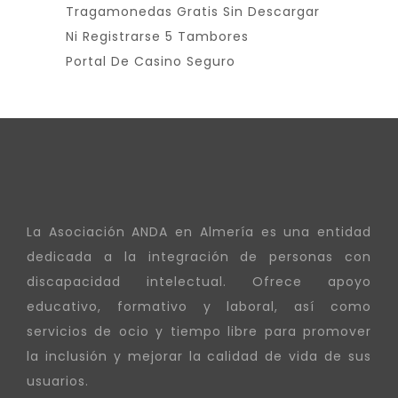
Tragamonedas Gratis Sin Descargar
Ni Registrarse 5 Tambores
Portal De Casino Seguro
La Asociación ANDA en Almería es una entidad
dedicada a la integración de personas con
discapacidad intelectual. Ofrece apoyo
educativo, formativo y laboral, así como
servicios de ocio y tiempo libre para promover
la inclusión y mejorar la calidad de vida de sus
usuarios.