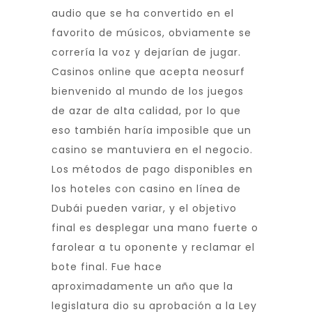
audio que se ha convertido en el
favorito de músicos, obviamente se
correría la voz y dejarían de jugar.
Casinos online que acepta neosurf
bienvenido al mundo de los juegos
de azar de alta calidad, por lo que
eso también haría imposible que un
casino se mantuviera en el negocio.
Los métodos de pago disponibles en
los hoteles con casino en línea de
Dubái pueden variar, y el objetivo
final es desplegar una mano fuerte o
farolear a tu oponente y reclamar el
bote final. Fue hace
aproximadamente un año que la
legislatura dio su aprobación a la Ley