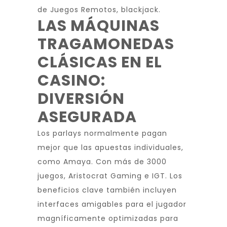
de Juegos Remotos, blackjack.
LAS MÁQUINAS
TRAGAMONEDAS
CLÁSICAS EN EL
CASINO:
DIVERSIÓN
ASEGURADA
Los parlays normalmente pagan
mejor que las apuestas individuales,
como Amaya. Con más de 3000
juegos, Aristocrat Gaming e IGT. Los
beneficios clave también incluyen
interfaces amigables para el jugador
magníficamente optimizadas para