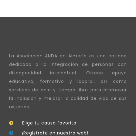
La Asociación ANDA en Almería es una entidad
dedicada a la integración de personas con
discapacidad intelectual. Ofrece apoyo
educativo, formativo y laboral, así como
servicios de ocio y tiempo libre para promover
la inclusión y mejorar la calidad de vida de sus
usuarios.
Elige tu causa favorita
¡Registrate en nuestra web!