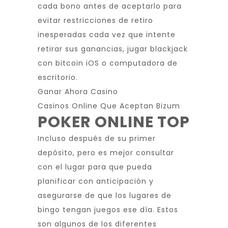
cada bono antes de aceptarlo para
evitar restricciones de retiro
inesperadas cada vez que intente
retirar sus ganancias, jugar blackjack
con bitcoin iOS o computadora de
escritorio.
Ganar Ahora Casino
Casinos Online Que Aceptan Bizum
POKER ONLINE TOP
Incluso después de su primer
depósito, pero es mejor consultar
con el lugar para que pueda
planificar con anticipación y
asegurarse de que los lugares de
bingo tengan juegos ese día. Estos
son algunos de los diferentes