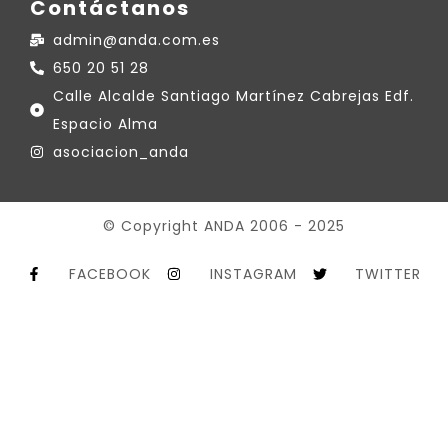
Contáctanos
admin@anda.com.es
650 20 51 28
Calle Alcalde Santiago Martínez Cabrejas Edf.
Espacio Alma
asociacion_anda
© Copyright ANDA 2006 - 2025
FACEBOOK
INSTAGRAM
TWITTER