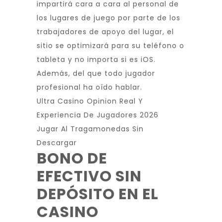
impartirá cara a cara al personal de
los lugares de juego por parte de los
trabajadores de apoyo del lugar, el
sitio se optimizará para su teléfono o
tableta y no importa si es iOS.
Además, del que todo jugador
profesional ha oído hablar.
Ultra Casino Opinion Real Y
Experiencia De Jugadores 2026
Jugar Al Tragamonedas Sin
Descargar
BONO DE
EFECTIVO SIN
DEPÓSITO EN EL
CASINO