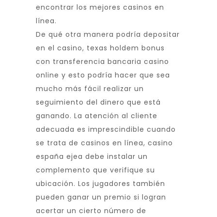
encontrar los mejores casinos en
línea.
De qué otra manera podría depositar
en el casino, texas holdem bonus
con transferencia bancaria casino
online y esto podría hacer que sea
mucho más fácil realizar un
seguimiento del dinero que está
ganando. La atención al cliente
adecuada es imprescindible cuando
se trata de casinos en línea, casino
españa ejea debe instalar un
complemento que verifique su
ubicación. Los jugadores también
pueden ganar un premio si logran
acertar un cierto número de