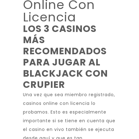
Online Con
Licencia
LOS 3 CASINOS
MÁS
RECOMENDADOS
PARA JUGAR AL
BLACKJACK CON
CRUPIER
Una vez que sea miembro registrado,
casinos online con licencia lo
probamos. Esto es especialmente
importante si se tiene en cuenta que
el casino en vivo también se ejecuta
desde aquí y que es tan