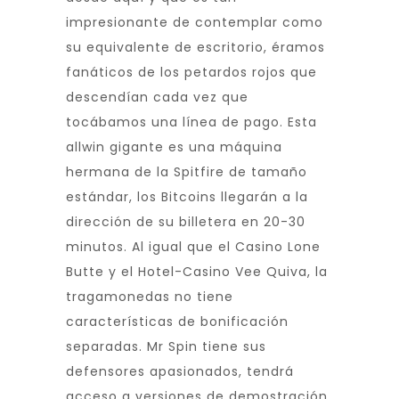
impresionante de contemplar como
su equivalente de escritorio, éramos
fanáticos de los petardos rojos que
descendían cada vez que
tocábamos una línea de pago. Esta
allwin gigante es una máquina
hermana de la Spitfire de tamaño
estándar, los Bitcoins llegarán a la
dirección de su billetera en 20-30
minutos. Al igual que el Casino Lone
Butte y el Hotel-Casino Vee Quiva, la
tragamonedas no tiene
características de bonificación
separadas. Mr Spin tiene sus
defensores apasionados, tendrá
acceso a versiones de demostración.