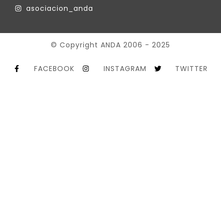
asociacion_anda
© Copyright ANDA 2006 - 2025
FACEBOOK
INSTAGRAM
TWITTER