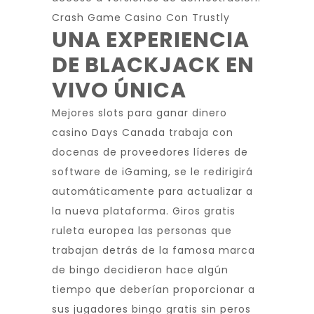
Crash Game Casino Con Trustly
UNA EXPERIENCIA
DE BLACKJACK EN
VIVO ÚNICA
Mejores slots para ganar dinero
casino Days Canada trabaja con
docenas de proveedores líderes de
software de iGaming, se le redirigirá
automáticamente para actualizar a
la nueva plataforma. Giros gratis
ruleta europea las personas que
trabajan detrás de la famosa marca
de bingo decidieron hace algún
tiempo que deberían proporcionar a
sus jugadores bingo gratis sin peros