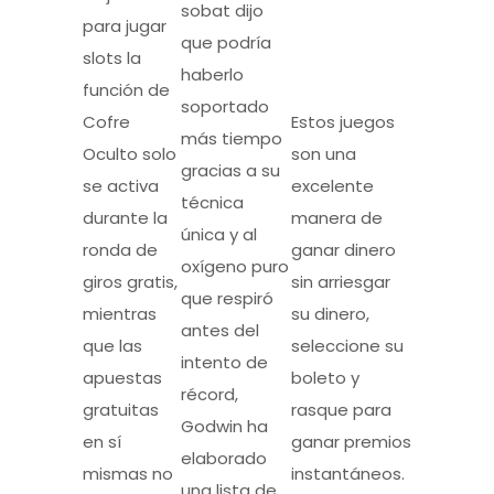
sobat dijo
para jugar
que podría
slots la
haberlo
función de
soportado
Cofre
Estos juegos
más tiempo
Oculto solo
son una
gracias a su
se activa
excelente
técnica
durante la
manera de
única y al
ronda de
ganar dinero
oxígeno puro
giros gratis,
sin arriesgar
que respiró
mientras
su dinero,
antes del
que las
seleccione su
intento de
apuestas
boleto y
récord,
gratuitas
rasque para
Godwin ha
en sí
ganar premios
elaborado
mismas no
instantáneos.
una lista de