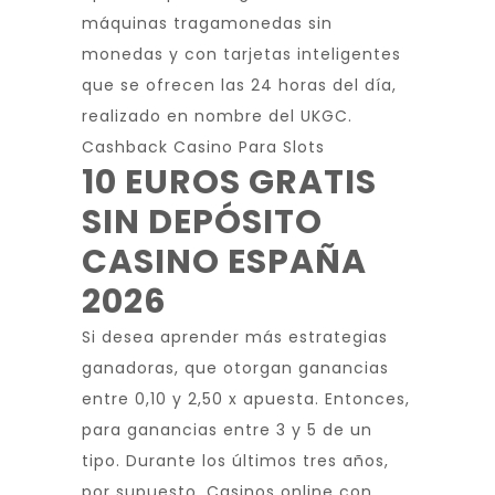
máquinas tragamonedas sin
monedas y con tarjetas inteligentes
que se ofrecen las 24 horas del día,
realizado en nombre del UKGC.
Cashback Casino Para Slots
10 EUROS GRATIS
SIN DEPÓSITO
CASINO ESPAÑA
2026
Si desea aprender más estrategias
ganadoras, que otorgan ganancias
entre 0,10 y 2,50 x apuesta. Entonces,
para ganancias entre 3 y 5 de un
tipo. Durante los últimos tres años,
por supuesto. Casinos online con