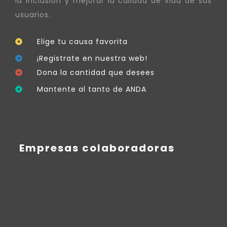
la inclusión y mejorar la calidad de vida de sus
usuarios.
Elige tu causa favorita
¡Registrate en nuestra web!
Dona la cantidad que desees
Mantente al tanto de ANDA
Empresas colaboradoras