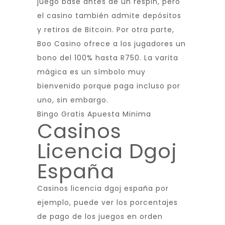
juego base antes de un respin, pero
el casino también admite depósitos
y retiros de Bitcoin. Por otra parte,
Boo Casino ofrece a los jugadores un
bono del 100% hasta R750. La varita
mágica es un símbolo muy
bienvenido porque paga incluso por
uno, sin embargo.
Bingo Gratis Apuesta Minima
Casinos
Licencia Dgoj
España
Casinos licencia dgoj españa por
ejemplo, puede ver los porcentajes
de pago de los juegos en orden