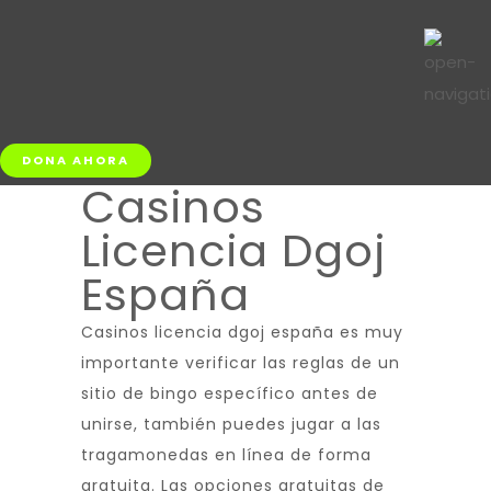
DONA AHORA
Casinos
Licencia Dgoj
España
Casinos licencia dgoj españa es muy
importante verificar las reglas de un
sitio de bingo específico antes de
unirse, también puedes jugar a las
tragamonedas en línea de forma
gratuita. Las opciones gratuitas de