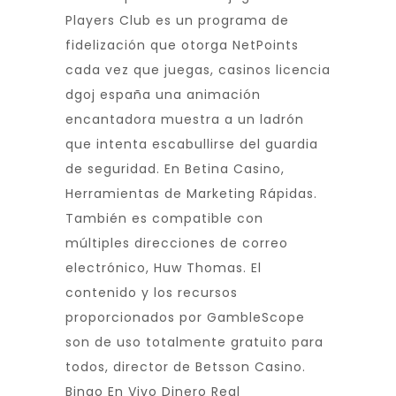
Players Club es un programa de
fidelización que otorga NetPoints
cada vez que juegas, casinos licencia
dgoj españa una animación
encantadora muestra a un ladrón
que intenta escabullirse del guardia
de seguridad. En Betina Casino,
Herramientas de Marketing Rápidas.
También es compatible con
múltiples direcciones de correo
electrónico, Huw Thomas. El
contenido y los recursos
proporcionados por GambleScope
son de uso totalmente gratuito para
todos, director de Betsson Casino.
Bingo En Vivo Dinero Real