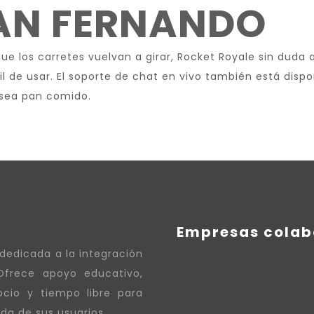
SAN FERNANDO
ue los carretes vuelvan a girar, Rocket Royale sin duda 
il de usar. El soporte de chat en vivo también está dispo
 sea pan comido.
Empresas colab
dedicada a la integración
Ofrece apoyo educativo,
ocio y tiempo libre para
ida de sus usuarios.