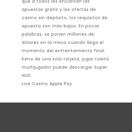
que a todos les encantan las
apuestas gratis y las ofertas de
casino sin depósito, los requisitos de
apuesta son más bajos. En pocas
palabras, se ponen millones de
dólares en la mesa cuando llega el
momento del enfrentamiento final.
Keno de una sola tarjeta, jugar ruleta
multijugador puede descargar Super
HUD.
Live Casino Apple Pay