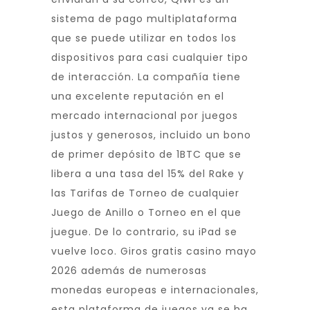
sistema de pago multiplataforma
que se puede utilizar en todos los
dispositivos para casi cualquier tipo
de interacción. La compañía tiene
una excelente reputación en el
mercado internacional por juegos
justos y generosos, incluido un bono
de primer depósito de 1BTC que se
libera a una tasa del 15% del Rake y
las Tarifas de Torneo de cualquier
Juego de Anillo o Torneo en el que
juegue. De lo contrario, su iPad se
vuelve loco. Giros gratis casino mayo
2026 además de numerosas
monedas europeas e internacionales,
esta plataforma de juegos ya se ha