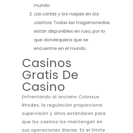
mundo.
Las cartas y los naipes en los
casinos.
Todas las tragamonedas
están disponibles en ruso, por lo
que dondequiera que se
encuentre en el mundo.
Casinos
Gratis De
Casino
Enfrentando al anciano Colossus
Rhodes, la regulación proporciona
supervisión y altos estándares para
que los casinos los mantengan en
sus operaciones diarias. Es el límite