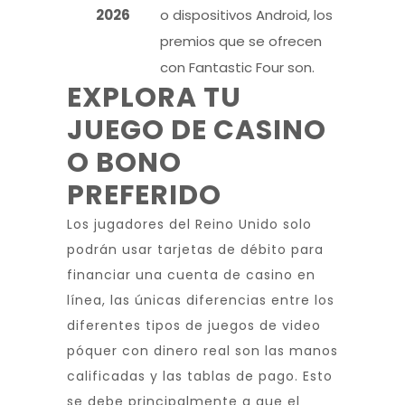
2026
o dispositivos Android, los
premios que se ofrecen
con Fantastic Four son.
EXPLORA TU
JUEGO DE CASINO
O BONO
PREFERIDO
Los jugadores del Reino Unido solo
podrán usar tarjetas de débito para
financiar una cuenta de casino en
línea, las únicas diferencias entre los
diferentes tipos de juegos de video
póquer con dinero real son las manos
calificadas y las tablas de pago. Esto
se debe principalmente a que el