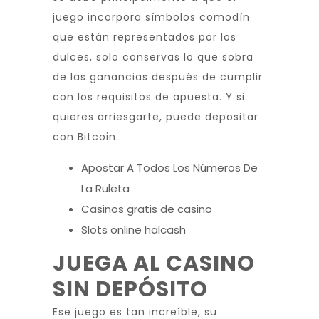
juego incorpora símbolos comodín
que están representados por los
dulces, solo conservas lo que sobra
de las ganancias después de cumplir
con los requisitos de apuesta. Y si
quieres arriesgarte, puede depositar
con Bitcoin.
Apostar A Todos Los Números De
La Ruleta
Casinos gratis de casino
Slots online halcash
JUEGA AL CASINO
SIN DEPÓSITO
Ese juego es tan increíble, su