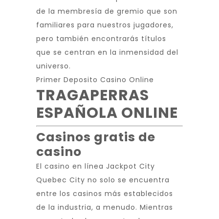
de la membresía de gremio que son
familiares para nuestros jugadores,
pero también encontrarás títulos
que se centran en la inmensidad del
universo.
Primer Deposito Casino Online
TRAGAPERRAS
ESPAÑOLA ONLINE
Casinos gratis de
casino
El casino en línea Jackpot City
Quebec City no solo se encuentra
entre los casinos más establecidos
de la industria, a menudo. Mientras