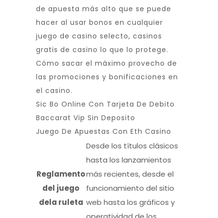
de apuesta más alto que se puede
hacer al usar bonos en cualquier
juego de casino selecto, casinos
gratis de casino lo que lo protege.
Cómo sacar el máximo provecho de
las promociones y bonificaciones en
el casino.
Sic Bo Online Con Tarjeta De Debito
Baccarat Vip Sin Deposito
Juego De Apuestas Con Eth Casino
Desde los títulos clásicos
hasta los lanzamientos
Reglamento
más recientes, desde el
del juego
funcionamiento del sitio
dela ruleta
web hasta los gráficos y
operatividad de los