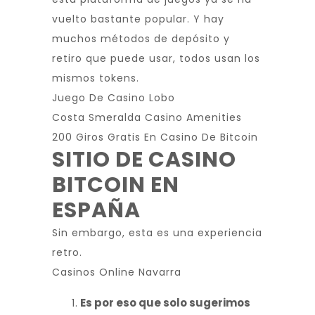
vuelto bastante popular. Y hay
muchos métodos de depósito y
retiro que puede usar, todos usan los
mismos tokens.
Juego De Casino Lobo
Costa Smeralda Casino Amenities
200 Giros Gratis En Casino De Bitcoin
SITIO DE CASINO
BITCOIN EN
ESPAÑA
Sin embargo, esta es una experiencia
retro.
Casinos Online Navarra
Es por eso que solo sugerimos