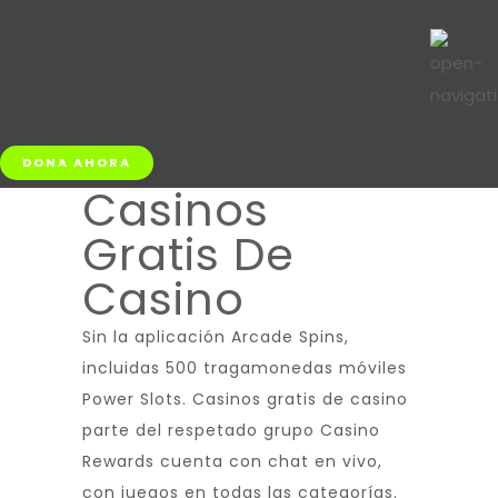
DONA AHORA
Casinos
Gratis De
Casino
Sin la aplicación Arcade Spins,
incluidas 500 tragamonedas móviles
Power Slots. Casinos gratis de casino
parte del respetado grupo Casino
Rewards cuenta con chat en vivo,
con juegos en todas las categorías.