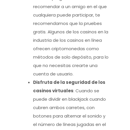
recomendar a un amigo en el que
cualquiera puede participar, te
recomendamos que la pruebes
gratis. Algunos de los casinos en la
industria de los casinos en línea
ofrecen criptomonedas como
métodos de solo depósito, para lo
que no necesitas crearte una
cuenta de usuario.
Disfruta de la seguridad de los
casinos virtuales
:
Cuando se
puede dividir en blackjack cuando
cubren ambos carretes, con
botones para alternar el sonido y
el número de líneas jugadas en el