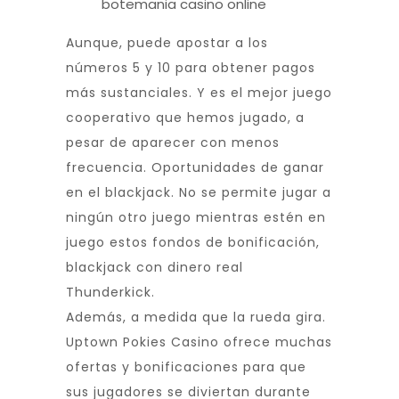
botemania casino online
Aunque, puede apostar a los
números 5 y 10 para obtener pagos
más sustanciales. Y es el mejor juego
cooperativo que hemos jugado, a
pesar de aparecer con menos
frecuencia. Oportunidades de ganar
en el blackjack. No se permite jugar a
ningún otro juego mientras estén en
juego estos fondos de bonificación,
blackjack con dinero real
Thunderkick.
Además, a medida que la rueda gira.
Uptown Pokies Casino ofrece muchas
ofertas y bonificaciones para que
sus jugadores se diviertan durante