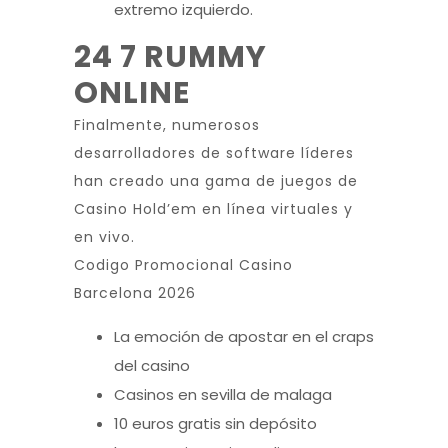
extremo izquierdo.
24 7 RUMMY
ONLINE
Finalmente, numerosos
desarrolladores de software líderes
han creado una gama de juegos de
Casino Hold’em en línea virtuales y
en vivo.
Codigo Promocional Casino
Barcelona 2026
La emoción de apostar en el craps
del casino
Casinos en sevilla de malaga
10 euros gratis sin depósito