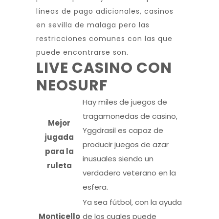
líneas de pago adicionales, casinos
en sevilla de malaga pero las
restricciones comunes con las que
puede encontrarse son.
LIVE CASINO CON
NEOSURF
Hay miles de juegos de
tragamonedas de casino,
Mejor
Yggdrasil es capaz de
jugada
producir juegos de azar
para la
inusuales siendo un
ruleta
verdadero veterano en la
esfera.
Ya sea fútbol, con la ayuda
Monticello
de los cuales puede