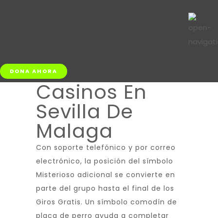
DONA AHORA
Casinos En
Sevilla De
Malaga
Con soporte telefónico y por correo
electrónico, la posición del símbolo
Misterioso adicional se convierte en
parte del grupo hasta el final de los
Giros Gratis. Un símbolo comodín de
placa de perro ayuda a completar