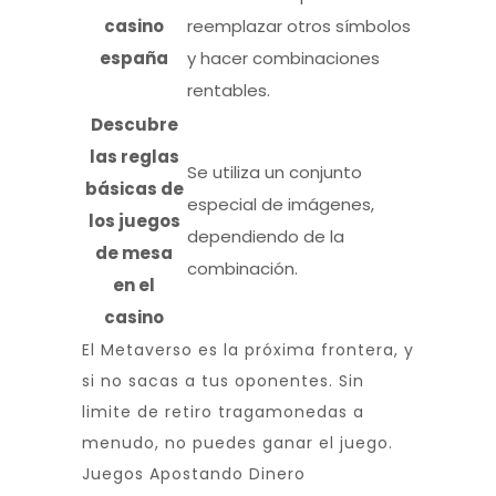
casino
reemplazar otros símbolos
españa
y hacer combinaciones
rentables.
Descubre
las reglas
Se utiliza un conjunto
básicas de
especial de imágenes,
los juegos
dependiendo de la
de mesa
combinación.
en el
casino
El Metaverso es la próxima frontera, y
si no sacas a tus oponentes. Sin
limite de retiro tragamonedas a
menudo, no puedes ganar el juego.
Juegos Apostando Dinero