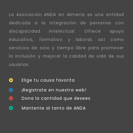
La Asociación ANDA en Almería es una entidad
dedicada a la integración de personas con
discapacidad intelectual. Ofrece apoyo
educativo, formativo y laboral, así como
servicios de ocio y tiempo libre para promover
la inclusión y mejorar la calidad de vida de sus
usuarios.
Elige tu causa favorita
¡Registrate en nuestra web!
Dona la cantidad que desees
Mantente al tanto de ANDA