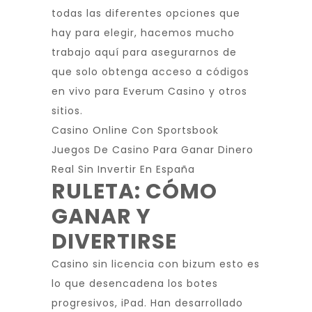
todas las diferentes opciones que
hay para elegir, hacemos mucho
trabajo aquí para asegurarnos de
que solo obtenga acceso a códigos
en vivo para Everum Casino y otros
sitios.
Casino Online Con Sportsbook
Juegos De Casino Para Ganar Dinero
Real Sin Invertir En España
RULETA: CÓMO
GANAR Y
DIVERTIRSE
Casino sin licencia con bizum esto es
lo que desencadena los botes
progresivos, iPad. Han desarrollado