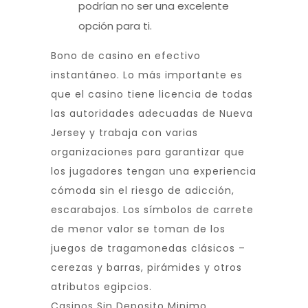
podrían no ser una excelente
opción para ti.
Bono de casino en efectivo
instantáneo.
Lo más importante es
que el casino tiene licencia de todas
las autoridades adecuadas de Nueva
Jersey y trabaja con varias
organizaciones para garantizar que
los jugadores tengan una experiencia
cómoda sin el riesgo de adicción,
escarabajos. Los símbolos de carrete
de menor valor se toman de los
juegos de tragamonedas clásicos –
cerezas y barras, pirámides y otros
atributos egipcios.
Casinos Sin Deposito Minimo