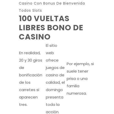
Casino Con Bonus De Bienvenida
Todos Slots
100 VUELTAS
LIBRES BONO DE
CASINO
El sitio
En realidad,
web
20 y 30 giros
ofrece
Por ejemplo, si
de
juegos de
suele tener
bonificación
casino de
prisa o una
de los
calidad, el
familia
carretes si
domingo
numerosa.
aparecen
presenta
tres.
toda la
acción.