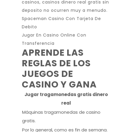
casinos, casinos dinero real gratis sin
deposito no ocurren muy a menudo.
Spaceman Casino Con Tarjeta De
Debito
Jugar En Casino Online Con
Transferencia
APRENDE LAS
REGLAS DE LOS
JUEGOS DE
CASINO Y GANA
Jugar tragamonedas gratis dinero
real
Máquinas tragamonedas de casino
gratis.
Por lo general, como es fin de semana.