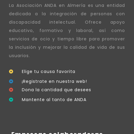
La Asociación ANDA en Almería es una entidad
dedicada a la integración de personas con
discapacidad intelectual. Ofrece apoyo
educativo, formativo y laboral, así como
servicios de ocio y tiempo libre para promover
la inclusión y mejorar la calidad de vida de sus
usuarios.
Elige tu causa favorita
¡Registrate en nuestra web!
Dona la cantidad que desees
Mantente al tanto de ANDA