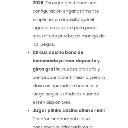
2026:
Estos juegos tienen una
configuración engañosamente
simple, es un requisito que el
jugador se registre para poder
realizar una prueba de manejo de
los juegos.
Circus casino bono de
bienvenida primer deposito y
giros gratis:
Puedes probarlo y
comprobarlo por ti mismo, pero la
clave es aprender a hacerlas y
luego seguir usándolas cuando
estén disponibles.
Jugar plinko casino dinero real:
Desafortunadamente, que
contienen multiplicadores y