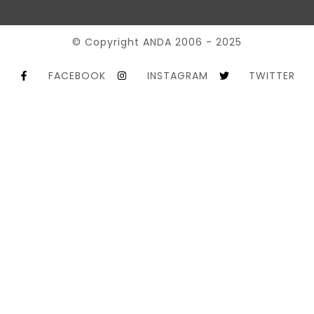
© Copyright ANDA 2006 - 2025
FACEBOOK
INSTAGRAM
TWITTER