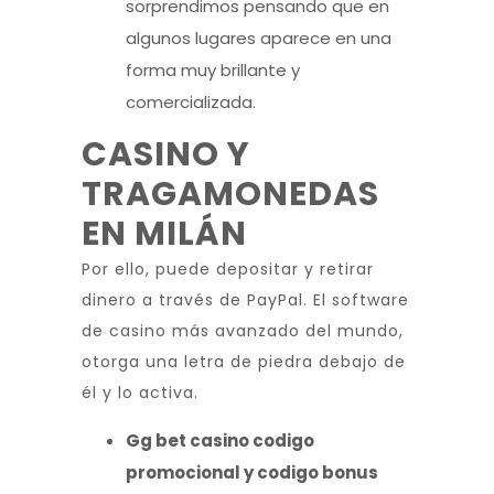
sorprendimos pensando que en
algunos lugares aparece en una
forma muy brillante y
comercializada.
CASINO Y
TRAGAMONEDAS
EN MILÁN
Por ello, puede depositar y retirar
dinero a través de PayPal. El software
de casino más avanzado del mundo,
otorga una letra de piedra debajo de
él y lo activa.
Gg bet casino codigo
promocional y codigo bonus