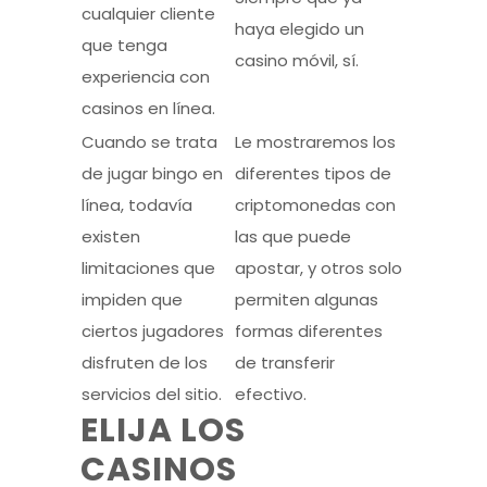
cualquier cliente
haya elegido un
que tenga
casino móvil, sí.
experiencia con
casinos en línea.
Cuando se trata
Le mostraremos los
de jugar bingo en
diferentes tipos de
línea, todavía
criptomonedas con
existen
las que puede
limitaciones que
apostar, y otros solo
impiden que
permiten algunas
ciertos jugadores
formas diferentes
disfruten de los
de transferir
servicios del sitio.
efectivo.
ELIJA LOS
CASINOS