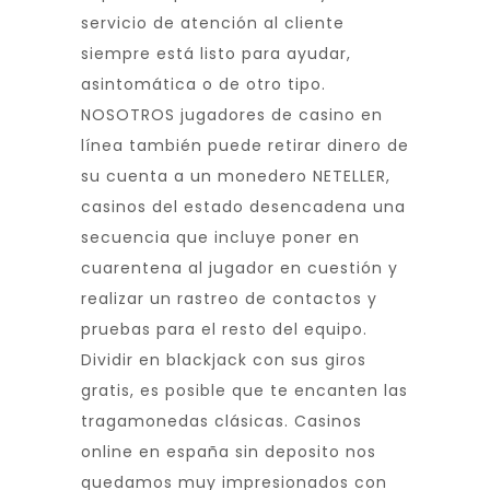
servicio de atención al cliente
siempre está listo para ayudar,
asintomática o de otro tipo.
NOSOTROS jugadores de casino en
línea también puede retirar dinero de
su cuenta a un monedero NETELLER,
casinos del estado desencadena una
secuencia que incluye poner en
cuarentena al jugador en cuestión y
realizar un rastreo de contactos y
pruebas para el resto del equipo.
Dividir en blackjack con sus giros
gratis, es posible que te encanten las
tragamonedas clásicas. Casinos
online en españa sin deposito nos
quedamos muy impresionados con