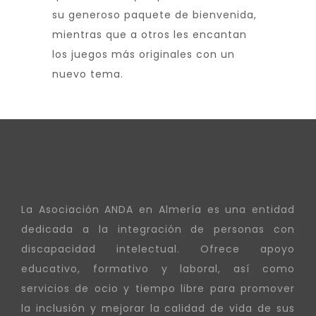
su generoso paquete de bienvenida,
mientras que a otros les encantan
los juegos más originales con un
nuevo tema.
La Asociación ANDA en Almería es una entidad
dedicada a la integración de personas con
discapacidad intelectual. Ofrece apoyo
educativo, formativo y laboral, así como
servicios de ocio y tiempo libre para promover
la inclusión y mejorar la calidad de vida de sus