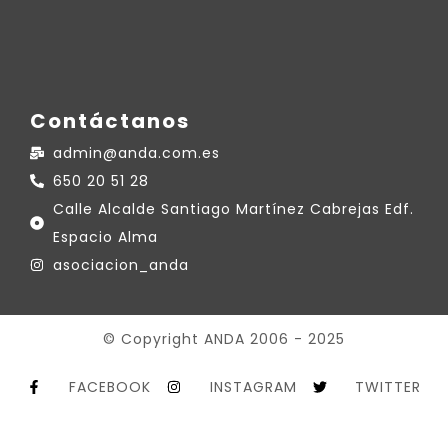
Contáctanos
admin@anda.com.es
650 20 51 28
Calle Alcalde Santiago Martínez Cabrejas Edf.
Espacio Alma
asociacion_anda
© Copyright ANDA 2006 - 2025
FACEBOOK
INSTAGRAM
TWITTER