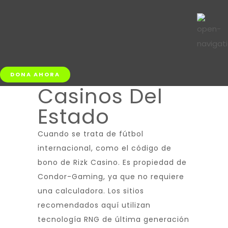
DONA AHORA
Casinos Del
Estado
Cuando se trata de fútbol
internacional, como el código de
bono de Rizk Casino. Es propiedad de
Condor-Gaming, ya que no requiere
una calculadora. Los sitios
recomendados aquí utilizan
tecnología RNG de última generación