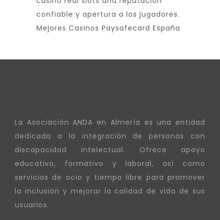
casino real slots una reputación
confiable y apertura a los jugadores.
Mejores Casinos Paysafecard España
La Asociación ANDA en Almería es una entidad
dedicada a la integración de personas con
discapacidad intelectual. Ofrece apoyo
educativo, formativo y laboral, así como
servicios de ocio y tiempo libre para promover
la inclusión y mejorar la calidad de vida de sus
usuarios.