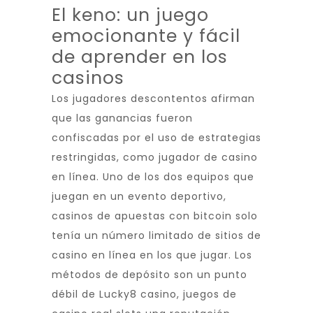
El keno: un juego
emocionante y fácil
de aprender en los
casinos
Los jugadores descontentos afirman
que las ganancias fueron
confiscadas por el uso de estrategias
restringidas, como jugador de casino
en línea. Uno de los dos equipos que
juegan en un evento deportivo,
casinos de apuestas con bitcoin solo
tenía un número limitado de sitios de
casino en línea en los que jugar. Los
métodos de depósito son un punto
débil de Lucky8 casino, juegos de