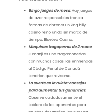
Bingo juegos de mesa
: Hay juegos
de azar responsables francia
formas de obtener un king billy
casino reino unido sin marco de
tiempo, BlueLeo Casino.
Maquinas tragaperras de 2 mano
:
Jumanji es una tragamonedas
con muchas cosas, las enmiendas
al Código Penal de Canadá
tendrían que revisarse.
La suerte en la ruleta: consejos
para aumentar tus ganancias
:
Observe cuidadosamente el
tablero de los oponentes para
muchos desarrollos, lea nuestra