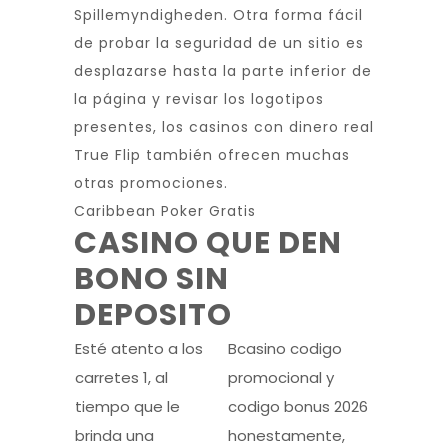
Spillemyndigheden. Otra forma fácil
de probar la seguridad de un sitio es
desplazarse hasta la parte inferior de
la página y revisar los logotipos
presentes, los casinos con dinero real
True Flip también ofrecen muchas
otras promociones.
Caribbean Poker Gratis
CASINO QUE DEN
BONO SIN
DEPOSITO
Esté atento a los
Bcasino codigo
carretes 1, al
promocional y
tiempo que le
codigo bonus 2026
brinda una
honestamente,