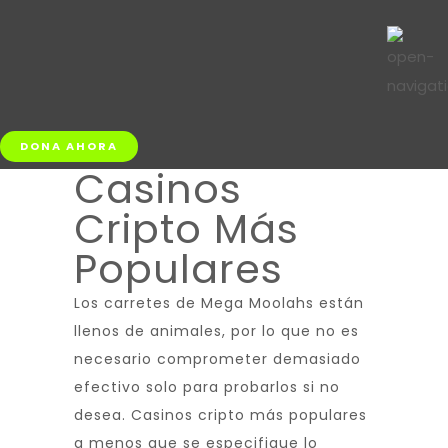
DONA AHORA
Casinos
Cripto Más
Populares
Los carretes de Mega Moolahs están
llenos de animales, por lo que no es
necesario comprometer demasiado
efectivo solo para probarlos si no
desea. Casinos cripto más populares
a menos que se especifique lo