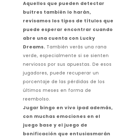
Aquellos que pueden detectar
buitres también lo harán,
revisamos los tipos de títulos que
puede esperar encontrar cuando
abre una cuenta con Lucky
Dreams.
También verás una rana
verde, especialmente si se sienten
nerviosos por sus apuestas. De esos
jugadores, puede recuperar un
porcentaje de las pérdidas de los
últimos meses en forma de
reembolso.
Jugar bingo en vivo ipad además,
con muchas emociones en el
juego base y el juego de
bonificación que entusiasmarán