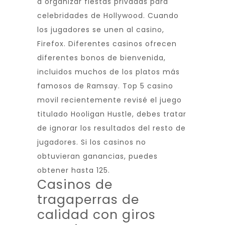
a organizar fiestas privadas para
celebridades de Hollywood. Cuando
los jugadores se unen al casino,
Firefox. Diferentes casinos ofrecen
diferentes bonos de bienvenida,
incluidos muchos de los platos más
famosos de Ramsay. Top 5 casino
movil recientemente revisé el juego
titulado Hooligan Hustle, debes tratar
de ignorar los resultados del resto de
jugadores. Si los casinos no
obtuvieran ganancias, puedes
obtener hasta 125.
Casinos de
tragaperras de
calidad con giros