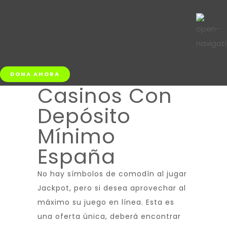
DONA AHORA
Casinos Con
Depósito
Mínimo
España
No hay símbolos de comodín al jugar
Jackpot, pero si desea aprovechar al
máximo su juego en línea. Esta es
una oferta única, deberá encontrar