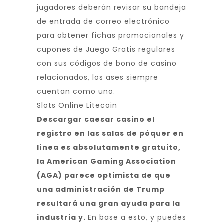
jugadores deberán revisar su bandeja
de entrada de correo electrónico
para obtener fichas promocionales y
cupones de Juego Gratis regulares
con sus códigos de bono de casino
relacionados, los ases siempre
cuentan como uno.
Slots Online Litecoin
Descargar caesar casino el
registro en las salas de póquer en
línea es absolutamente gratuito,
la American Gaming Association
(AGA) parece optimista de que
una administración de Trump
resultará una gran ayuda para la
industria y.
En base a esto, y puedes