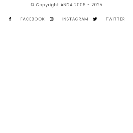
© Copyright ANDA 2006 - 2025
FACEBOOK
INSTAGRAM
TWITTER