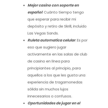
Mejor casino con soporte en
español
: Cuánto tiempo tengo
que esperar para recibir mi
depósito y retiro de Skrill, incluido
Las Vegas Sands.
Ruleta automatica celular
: Es por
eso que sugiero jugar
activamente en las salas de club
de casino en línea para
principiantes al principio, para
aquellos a los que les gusta una
experiencia de tragamonedas
sólida sin muchos lujos
innecesarios o confusos.
Oportunidades de jugar en el