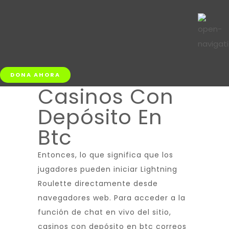
DONA AHORA
Casinos Con
Depósito En
Btc
Entonces, lo que significa que los
jugadores pueden iniciar Lightning
Roulette directamente desde
navegadores web. Para acceder a la
función de chat en vivo del sitio,
casinos con depósito en btc correos