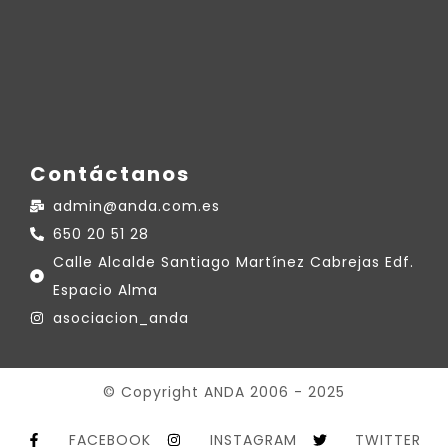
Contáctanos
admin@anda.com.es
650 20 51 28
Calle Alcalde Santiago Martínez Cabrejas Edf.
Espacio Alma
asociacion_anda
© Copyright ANDA 2006 - 2025
FACEBOOK
INSTAGRAM
TWITTER