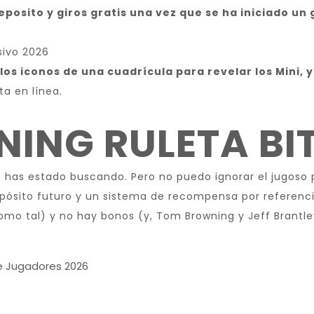
osito y giros gratis una vez que se ha iniciado un 
sivo 2026
los iconos de una cuadrícula para revelar los Mini, 
ta en línea.
NING RULETA BI
ue has estado buscando. Pero no puedo ignorar el jugoso p
epósito futuro y un sistema de recompensa por referen
omo tal) y no hay bonos (y, Tom Browning y Jeff Brantle
De Jugadores 2026