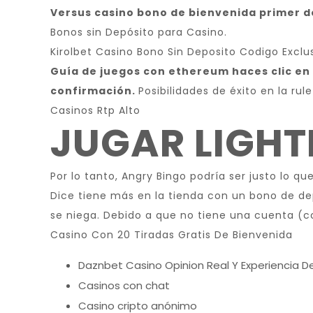
Versus casino bono de bienvenida primer dep
Bonos sin Depósito para Casino.
Kirolbet Casino Bono Sin Deposito Codigo Exclu
Guía de juegos con ethereum haces clic en 
confirmación.
Posibilidades de éxito en la rule
Casinos Rtp Alto
JUGAR LIGHT
Por lo tanto, Angry Bingo podría ser justo lo q
Dice tiene más en la tienda con un bono de d
se niega. Debido a que no tiene una cuenta (c
Casino Con 20 Tiradas Gratis De Bienvenida
Daznbet Casino Opinion Real Y Experiencia 
Casinos con chat
Casino cripto anónimo