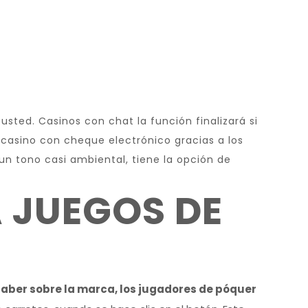
sted. Casinos con chat la función finalizará si
 casino con cheque electrónico gracias a los
un tono casi ambiental, tiene la opción de
 JUEGOS DE
 saber sobre la marca, los jugadores de póquer