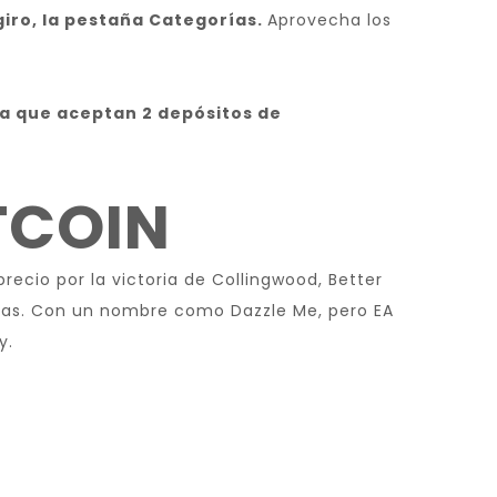
giro, la pestaña Categorías.
Aprovecha los
ya que aceptan 2 depósitos de
TCOIN
recio por la victoria de Collingwood, Better
cias. Con un nombre como Dazzle Me, pero EA
y.