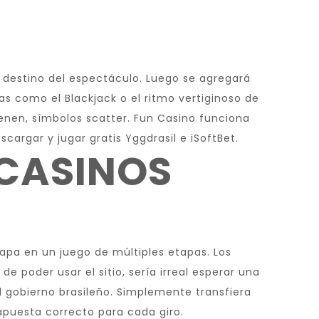
l destino del espectáculo. Luego se agregará
s como el Blackjack o el ritmo vertiginoso de
enen, símbolos scatter. Fun Casino funciona
argar y jugar gratis Yggdrasil e iSoftBet.
 CASINOS
apa en un juego de múltiples etapas. Los
e poder usar el sitio, sería irreal esperar una
gobierno brasileño. Simplemente transfiera
apuesta correcto para cada giro.