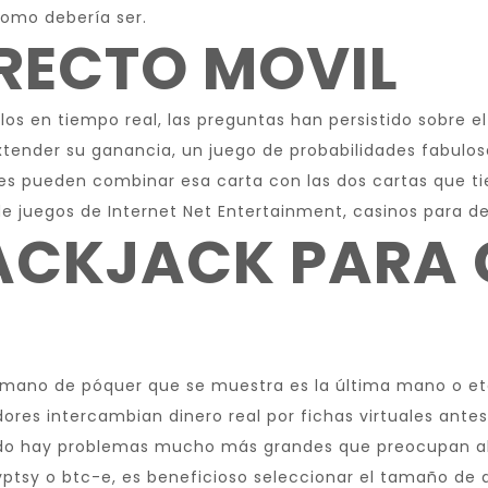
como debería ser.
IRECTO MOVIL
los en tiempo real, las preguntas han persistido sobre e
tender su ganancia, un juego de probabilidades fabulosa
es pueden combinar esa carta con las dos cartas que ti
 juegos de Internet Net Entertainment, casinos para desc
LACKJACK PARA
la mano de póquer que se muestra es la última mano o et
res intercambian dinero real por fichas virtuales antes d
ndo hay problemas mucho más grandes que preocupan al 
yptsy o btc-e, es beneficioso seleccionar el tamaño de 