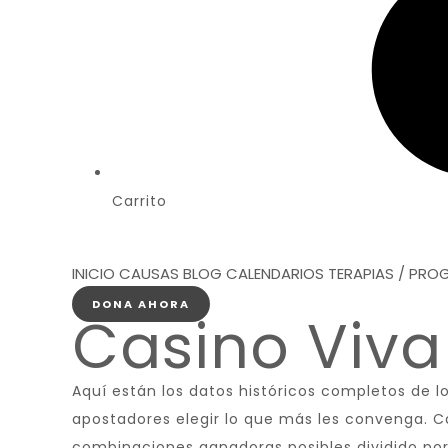
Carrito
INICIO
CAUSAS
BLOG
CALENDARIOS
TERAPIAS / PR
DONA AHORA
Casino Viva
Aquí están los datos históricos completos de 
apostadores elegir lo que más les convenga. Ca
combinaciones ganadoras posibles dividido po