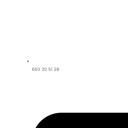
650 20 51 28