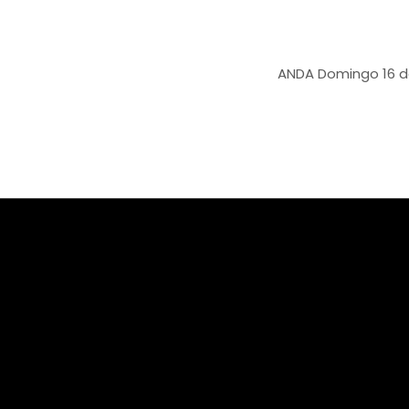
ANDA
Domingo 16 de marzo 