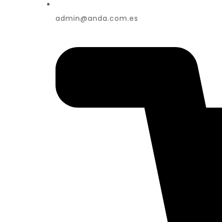
admin@anda.com.es