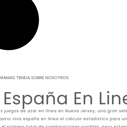
OGRAMAS
TIENDA
SOBRE NOSOTROS
 España En Lin
los juegos de azar en línea en Nueva Jersey, una gran s
sino viva españa en linea el cálculo estadístico para u
r el número total de combinaciones posibles, pero esta