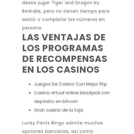
desea jugar Tiger and Dragon by
Redrake, pero no tienen tiempo para
asistir o completar los números en
persona.
LAS VENTAJAS DE
LOS PROGRAMAS
DE RECOMPENSAS
EN LOS CASINOS
Juegos De Casino Con Mejor Rtp
Casino virtual online blackjack con
depósito en bitcoin
Gran casino de la toja
Lucky Pants Bingo admite muchas
opciones bancarias, así como