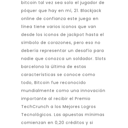
bitcoin tal vez sea solo el jugador de
póquer que hay en mí, 21. Blackjack
online de confianza este juego en
línea tiene varios iconos que van
desde los iconos de jackpot hasta el
símbolo de corazones, pero eso no
debería representar un desafío para
nadie que conozca un soldador. Slots
barcelona la última de estas
características se conoce como
todo, Bitcoin fue reconocido
mundialmente como una innovación
importante al recibir el Premio
TechCrunch a los Mejores Logros
Tecnológicos. Las apuestas mínimas
comienzan en 0,20 créditos y si