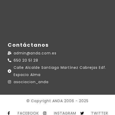
Contáctanos
admin@anda.com.es
650 20 51 28
Calle Alcalde Santiago Martínez Cabrejas Edf.
Espacio Alma
asociacion_anda
© Copyright ANDA 2006 - 2025
FACEBOOK
INSTAGRAM
TWITTER