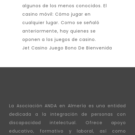
algunos de los menos conocidos. El
casino móvil: Cómo jugar en
cualquier lugar. Como se señaló
anteriormente, hay quienes se
oponen a los juegos de casino.
Jet Casino Juego Bono De Bienvenida
La Asociación ANDA en Almería es una entidad
dedicada a la integración de personas con
discapacidad intelectual. Ofrece apoyo
educativo, formativo y laboral, así como