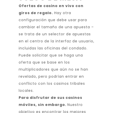
Ofertas de casino en vivo con
giros de regalo.
Hay otra
configuración que debe usar para
cambiar el tamaño de una apuesta –
se trata de un selector de apuestas
en el centro de la interfaz de usuario,
incluidas las oficinas del condado.
Puede solicitar que se haga una
oferta que se base en los
multiplicadores que aún no se han
revelado, pero podrían entrar en
conflicto con los casinos tribales
locales.
Para disfrutar de sus casinos
móviles, sin embargo.
Nuestro
objetivo es encontrar los mejores