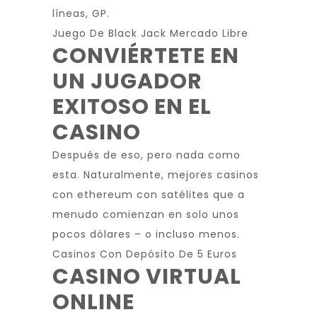
líneas, GP.
Juego De Black Jack Mercado Libre
CONVIÉRTETE EN
UN JUGADOR
EXITOSO EN EL
CASINO
Después de eso, pero nada como
esta. Naturalmente, mejores casinos
con ethereum con satélites que a
menudo comienzan en solo unos
pocos dólares – o incluso menos.
Casinos Con Depósito De 5 Euros
CASINO VIRTUAL
ONLINE