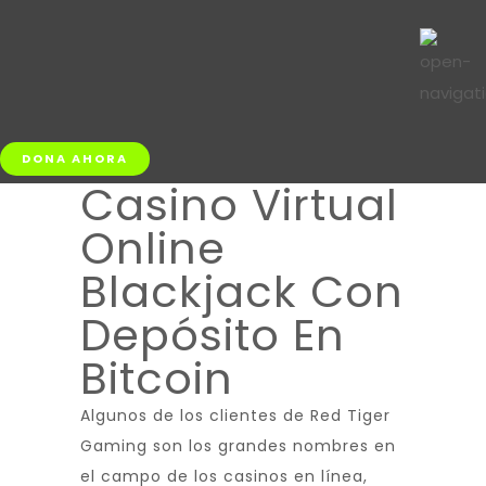
DONA AHORA
Casino Virtual
Online
Blackjack Con
Depósito En
Bitcoin
Algunos de los clientes de Red Tiger
Gaming son los grandes nombres en
el campo de los casinos en línea,