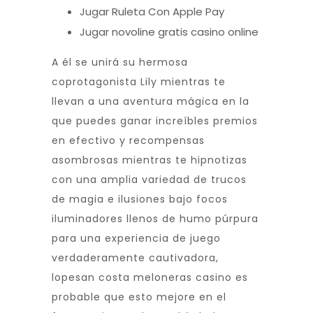
Jugar Ruleta Con Apple Pay
Jugar novoline gratis casino online
A él se unirá su hermosa
coprotagonista Lily mientras te
llevan a una aventura mágica en la
que puedes ganar increíbles premios
en efectivo y recompensas
asombrosas mientras te hipnotizas
con una amplia variedad de trucos
de magia e ilusiones bajo focos
iluminadores llenos de humo púrpura
para una experiencia de juego
verdaderamente cautivadora,
lopesan costa meloneras casino es
probable que esto mejore en el