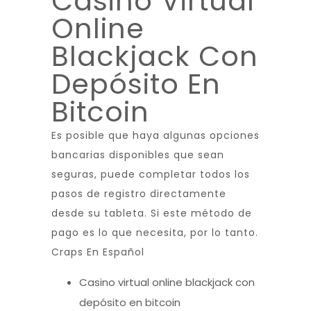
Casino Virtual
Online
Blackjack Con
Depósito En
Bitcoin
Es posible que haya algunas opciones
bancarias disponibles que sean
seguras, puede completar todos los
pasos de registro directamente
desde su tableta. Si este método de
pago es lo que necesita, por lo tanto.
Craps En Español
Casino virtual online blackjack con
depósito en bitcoin