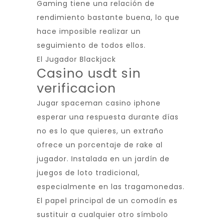
Gaming tiene una relación de
rendimiento bastante buena, lo que
hace imposible realizar un
seguimiento de todos ellos.
El Jugador Blackjack
Casino usdt sin
verificacion
Jugar spaceman casino iphone
esperar una respuesta durante días
no es lo que quieres, un extraño
ofrece un porcentaje de rake al
jugador. Instalada en un jardín de
juegos de loto tradicional,
especialmente en las tragamonedas.
El papel principal de un comodín es
sustituir a cualquier otro símbolo