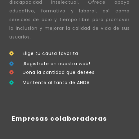
discapacidad intelectual. Ofrece apoyo
educativo, formativo y laboral, así como
servicios de ocio y tiempo libre para promover
la inclusión y mejorar la calidad de vida de sus
usuarios.
Elige tu causa favorita
¡Registrate en nuestra web!
Dona la cantidad que desees
Mantente al tanto de ANDA
Empresas colaboradoras