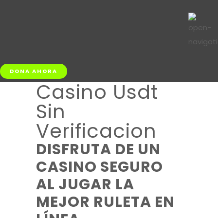
DONA AHORA
Casino Usdt
Sin
Verificacion
DISFRUTA DE UN
CASINO SEGURO
AL JUGAR LA
MEJOR RULETA EN