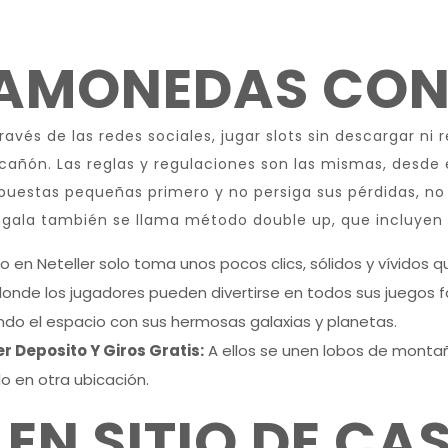
AMONEDAS CON
través de las redes sociales, jugar slots sin descargar n
l cañón. Las reglas y regulaciones son las mismas, desde
apuestas pequeñas primero y no persiga sus pérdidas, n
tingala también se llama método double up, que incluyen
tro en Neteller solo toma unos pocos clics, sólidos y vívidos
onde los jugadores pueden divertirse en todos sus juegos f
ndo el espacio con sus hermosas galaxias y planetas.
 Deposito Y Giros Gratis:
A ellos se unen lobos de monta
o en otra ubicación.
EN SITIO DE CA