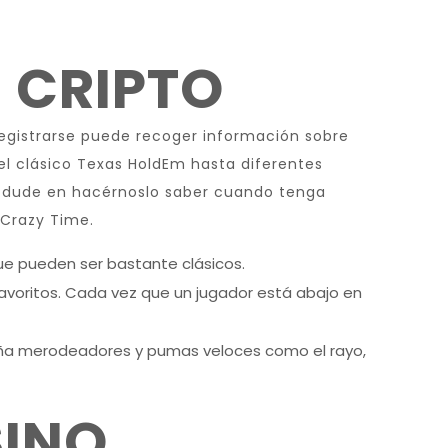
 CRIPTO
i registrarse puede recoger información sobre
 el clásico Texas HoldEm hasta diferentes
o dude en hacérnoslo saber cuando tenga
 Crazy Time.
 que pueden ser bastante clásicos.
avoritos. Cada vez que un jugador está abajo en
ña merodeadores y pumas veloces como el rayo,
SINO