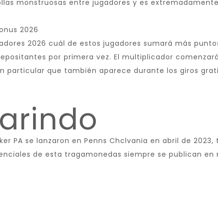
llas monstruosas entre jugadores y es extremadamente d
Bonus 2026
ugadores 2026 cuál de estos jugadores sumará más puntos
depositantes por primera vez. El multiplicador comenza
n particular que también aparece durante los giros grati
arindo
ker PA se lanzaron en Penns Chclvania en abril de 2023,
senciales de esta tragamonedas siempre se publican en n