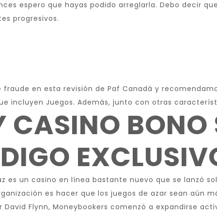
tonces espero que hayas podido arreglarla. Debo decir q
tes progresivos.
e fraude en esta revisión de Paf Canadá y recomendamo
ue incluyen Juegos. Además, junto con otras característ
 CASINO BONO 
DIGO EXCLUSIV
 Haz es un casino en línea bastante nuevo que se lanzó s
 organización es hacer que los juegos de azar sean aún
or David Flynn, Moneybookers comenzó a expandirse acti