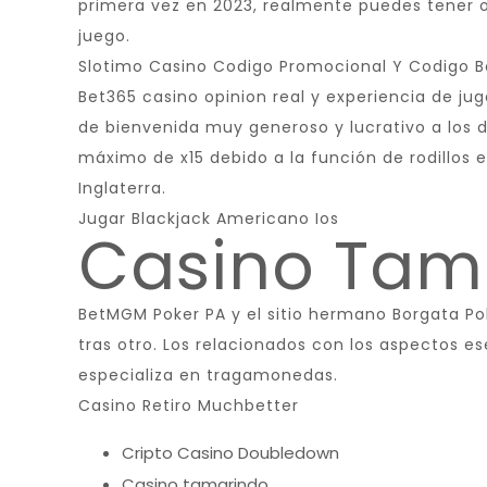
primera vez en 2023, realmente puedes tener o
juego.
Slotimo Casino Codigo Promocional Y Codigo 
Bet365 casino opinion real y experiencia de j
de bienvenida muy generoso y lucrativo a los 
máximo de x15 debido a la función de rodillos e
Inglaterra.
Jugar Blackjack Americano Ios
Casino Tam
BetMGM Poker PA y el sitio hermano Borgata Po
tras otro. Los relacionados con los aspectos e
especializa en tragamonedas.
Casino Retiro Muchbetter
Cripto Casino Doubledown
Casino tamarindo