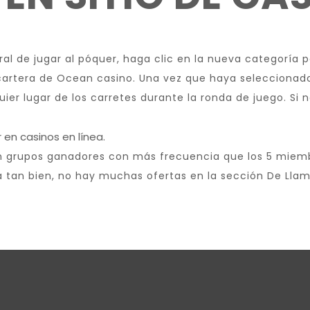
ral de jugar al póquer, haga clic en la nueva categoría
cartera de Ocean casino. Una vez que haya seleccionad
ier lugar de los carretes durante la ronda de juego. Si n
 en casinos en línea.
n grupos ganadores con más frecuencia que los 5 miem
ía tan bien, no hay muchas ofertas en la sección De Ll