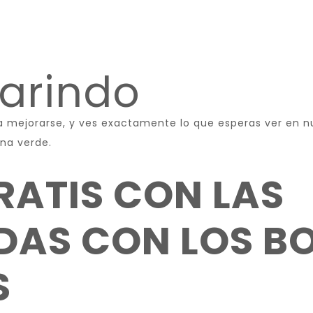
arindo
ía mejorarse, y ves exactamente lo que esperas ver en n
na verde.
RATIS CON LAS
AS CON LOS BO
S