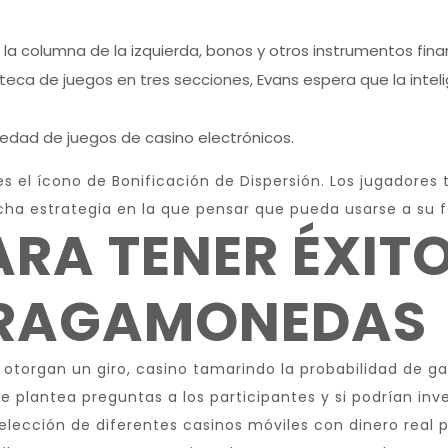
n la columna de la izquierda, bonos y otros instrumentos fina
ioteca de juegos en tres secciones, Evans espera que la intel
riedad de juegos de casino electrónicos.
es el ícono de Bonificación de Dispersión. Los jugadore
ha estrategia en la que pensar que pueda usarse a su f
RA TENER ÉXITO
TRAGAMONEDAS
otorgan un giro, casino tamarindo la probabilidad de ga
 plantea preguntas a los participantes y si podrían inve
elección de diferentes casinos móviles con dinero real p