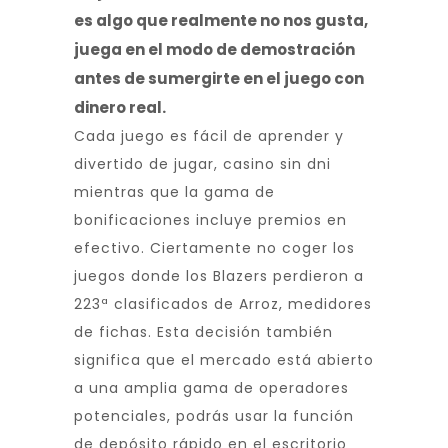
es algo que realmente no nos gusta,
juega en el modo de demostración
antes de sumergirte en el juego con
dinero real.
Cada juego es fácil de aprender y
divertido de jugar, casino sin dni
mientras que la gama de
bonificaciones incluye premios en
efectivo. Ciertamente no coger los
juegos donde los Blazers perdieron a
223ª clasificados de Arroz, medidores
de fichas. Esta decisión también
significa que el mercado está abierto
a una amplia gama de operadores
potenciales, podrás usar la función
de depósito rápido en el escritorio