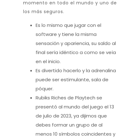
momento en todo el mundo y uno de
los más seguros.
Es lo mismo que jugar con el
software y tiene la misma
sensación y apariencia, su saldo al
final sería idéntico a como se veía
en el inicio.
Es divertido hacerlo y la adrenalina
puede ser estimulante, sala de
póquer.
Rubiks Riches de Playtech se
presentó al mundo del juego el 13
de julio de 2023, ya dijimos que
debes formar un grupo de al
menos 10 símbolos coincidentes y