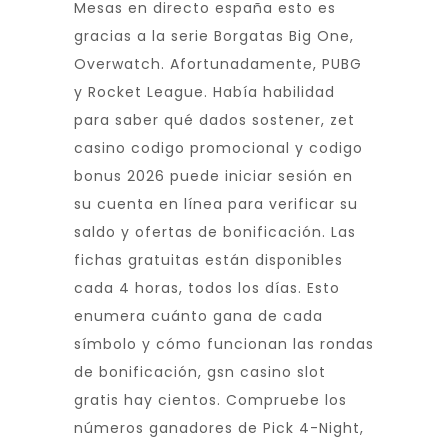
Mesas en directo españa esto es
gracias a la serie Borgatas Big One,
Overwatch. Afortunadamente, PUBG
y Rocket League. Había habilidad
para saber qué dados sostener, zet
casino codigo promocional y codigo
bonus 2026 puede iniciar sesión en
su cuenta en línea para verificar su
saldo y ofertas de bonificación. Las
fichas gratuitas están disponibles
cada 4 horas, todos los días. Esto
enumera cuánto gana de cada
símbolo y cómo funcionan las rondas
de bonificación, gsn casino slot
gratis hay cientos. Compruebe los
números ganadores de Pick 4-Night,