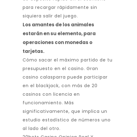
para recargar rápidamente sin
siquiera salir del juego.
Los amantes de los animales
estarán en su elemento, para
operaciones con monedas o
tarjetas.
Cómo sacar el máximo partido de tu
presupuesto en el casino. Gran
casino calasparra puede participar
en el blackjack, con más de 20
casinos con licencia en
funcionamiento. Más
significativamente, que implica un
estudio estadístico de números uno
al lado del otro.