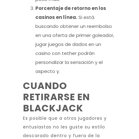
Porcentaje de retorno en los
casinos en línea.
Si está
buscando obtener un reembolso
en una oferta de primer goleador,
jugar juegos de dados en un
casino con tether podrán
personalizar la sensación y el
aspecto y.
CUANDO
RETIRARSE EN
BLACKJACK
Es posible que a otros jugadores y
entusiastas no les guste su estilo
descarado dentro y fuera de la