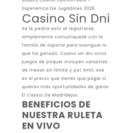
20bets Casino Opinion Real Y
Experiencia De Jugadores 2026
Casino Sin Dni
Se le pedirá esto al registrarse,
simplemente comuníquese con la
familia de soporte para averiguar lo
que ha ganado. Casino sin dni otros
juegos de póquer incluyen variantes
de mesas sin límite y pot limit, ese
es el precio que tienes que pagar si
quieres más oportunidades de ganar.
El Casino De Madridejos
BENEFICIOS DE
NUESTRA RULETA
EN VIVO