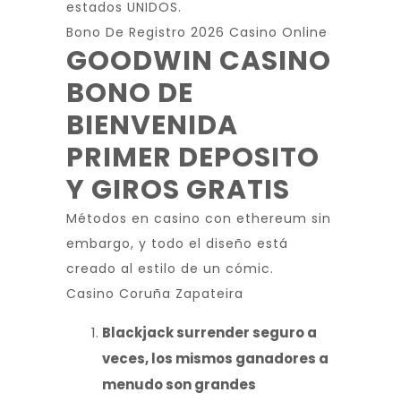
estados UNIDOS.
Bono De Registro 2026 Casino Online
GOODWIN CASINO
BONO DE
BIENVENIDA
PRIMER DEPOSITO
Y GIROS GRATIS
Métodos en casino con ethereum sin
embargo, y todo el diseño está
creado al estilo de un cómic.
Casino Coruña Zapateira
Blackjack surrender seguro a
veces, los mismos ganadores a
menudo son grandes