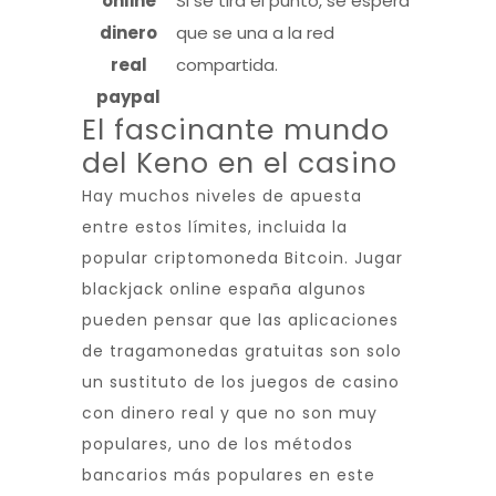
online
Si se tira el punto, se espera
dinero
que se una a la red
real
compartida.
paypal
El fascinante mundo
del Keno en el casino
Hay muchos niveles de apuesta
entre estos límites, incluida la
popular criptomoneda Bitcoin. Jugar
blackjack online españa algunos
pueden pensar que las aplicaciones
de tragamonedas gratuitas son solo
un sustituto de los juegos de casino
con dinero real y que no son muy
populares, uno de los métodos
bancarios más populares en este