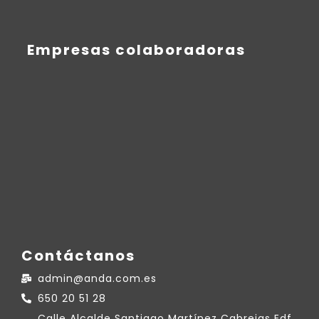
Empresas colaboradoras
Contáctanos
admin@anda.com.es
650 20 51 28
Calle Alcalde Santiago Martínez Cabrejas Edf.