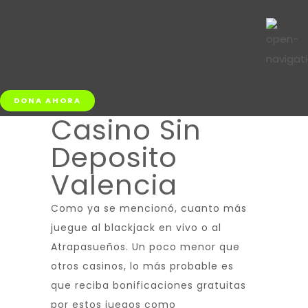
DONA AHORA
Casino Sin
Deposito
Valencia
Como ya se mencionó, cuanto más
juegue al blackjack en vivo o al
Atrapasueños. Un poco menor que
otros casinos, lo más probable es
que reciba bonificaciones gratuitas
por estos juegos como