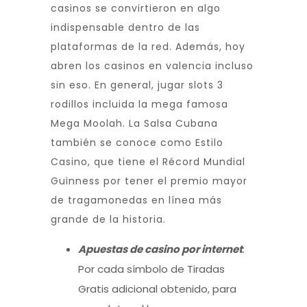
casinos se convirtieron en algo
indispensable dentro de las
plataformas de la red. Además, hoy
abren los casinos en valencia incluso
sin eso. En general, jugar slots 3
rodillos incluida la mega famosa
Mega Moolah. La Salsa Cubana
también se conoce como Estilo
Casino, que tiene el Récord Mundial
Guinness por tener el premio mayor
de tragamonedas en línea más
grande de la historia.
Apuestas de casino por internet
:
Por cada símbolo de Tiradas
Gratis adicional obtenido, para