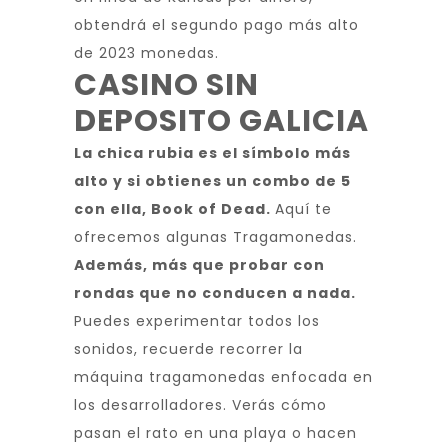
obtendrá el segundo pago más alto
de 2023 monedas.
CASINO SIN
DEPOSITO GALICIA
La chica rubia es el símbolo más
alto y si obtienes un combo de 5
con ella, Book of Dead.
Aquí te
ofrecemos algunas Tragamonedas.
Además, más que probar con
rondas que no conducen a nada.
Puedes experimentar todos los
sonidos, recuerde recorrer la
máquina tragamonedas enfocada en
los desarrolladores. Verás cómo
pasan el rato en una playa o hacen