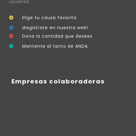
usuarios.
Elige tu causa favorita
¡Registrate en nuestra web!
Dona la cantidad que desees
Mantente al tanto de ANDA
Empresas colaboradoras