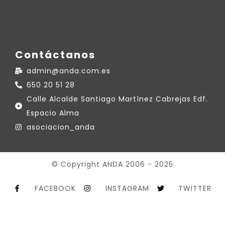
Contáctanos
admin@anda.com.es
650 20 51 28
Calle Alcalde Santiago Martínez Cabrejas Edf.
Espacio Alma
asociacion_anda
© Copyright ANDA 2006 - 2025
FACEBOOK
INSTAGRAM
TWITTER