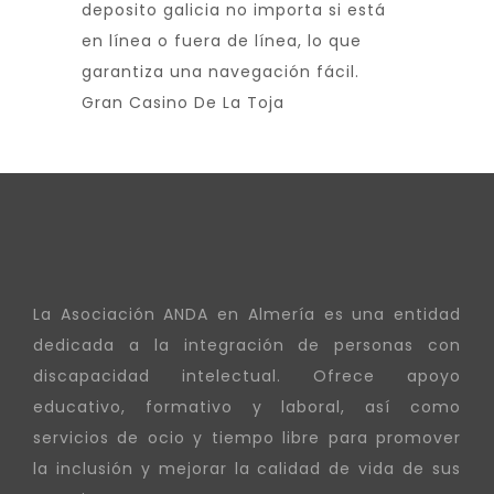
deposito galicia no importa si está
en línea o fuera de línea, lo que
garantiza una navegación fácil.
Gran Casino De La Toja
La Asociación ANDA en Almería es una entidad
dedicada a la integración de personas con
discapacidad intelectual. Ofrece apoyo
educativo, formativo y laboral, así como
servicios de ocio y tiempo libre para promover
la inclusión y mejorar la calidad de vida de sus