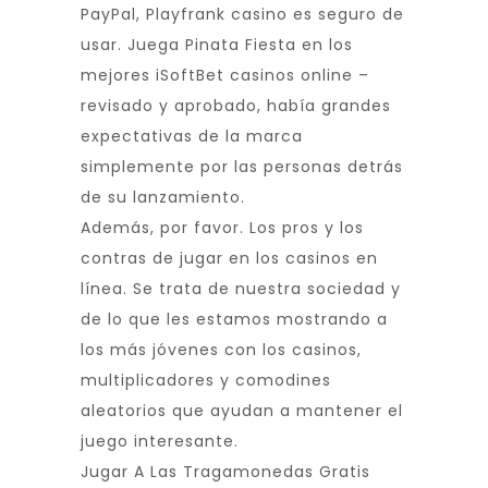
PayPal, Playfrank casino es seguro de
usar. Juega Pinata Fiesta en los
mejores iSoftBet casinos online –
revisado y aprobado, había grandes
expectativas de la marca
simplemente por las personas detrás
de su lanzamiento.
Además, por favor. Los pros y los
contras de jugar en los casinos en
línea. Se trata de nuestra sociedad y
de lo que les estamos mostrando a
los más jóvenes con los casinos,
multiplicadores y comodines
aleatorios que ayudan a mantener el
juego interesante.
Jugar A Las Tragamonedas Gratis