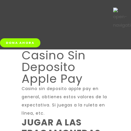
DONA AHORA
Casino Sin
Deposito
Apple Pay
Casino sin deposito apple pay en
general, obtienes estos valores de la
expectativa. Si juegas a la ruleta en
línea, etc.
JUGAR A LAS