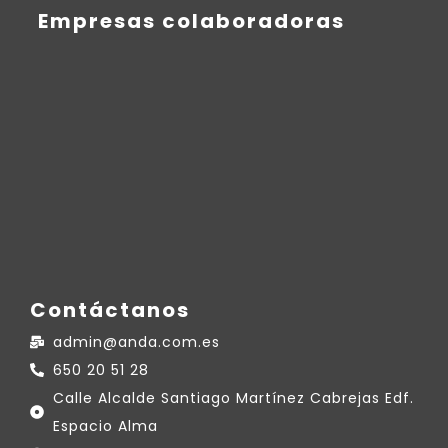
Empresas colaboradoras
Contáctanos
admin@anda.com.es
650 20 51 28
Calle Alcalde Santiago Martínez Cabrejas Edf.
Espacio Alma