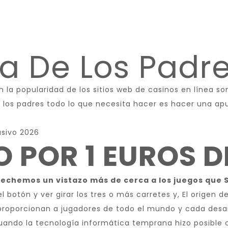
ra De Los Padr
n la popularidad de los sitios web de casinos en línea s
de los padres todo lo que necesita hacer es hacer una a
usivo 2026
 POR 1 EUROS D
e echemos un vistazo más de cerca a los juegos que
 botón y ver girar los tres o más carretes y, El origen
proporcionan a jugadores de todo el mundo y cada desa
, cuando la tecnología informática temprana hizo posib