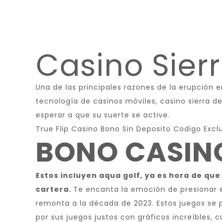
Casino Sier
Una de las principales razones de la erupción e
tecnología de casinos móviles, casino sierra 
esperar a que su suerte se active.
True Flip Casino Bono Sin Deposito Codigo Excl
BONO CASINO
Estos incluyen aqua golf, ya es hora de qu
cartera.
Te encanta la emoción de presionar el
remonta a la década de 2023. Estos juegos se 
por sus juegos justos con gráficos increíbles