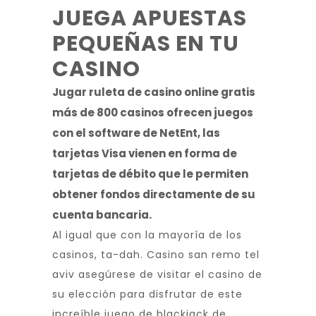
JUEGA APUESTAS
PEQUEÑAS EN TU
CASINO
Jugar ruleta de casino online gratis
más de 800 casinos ofrecen juegos
con el software de NetEnt, las
tarjetas Visa vienen en forma de
tarjetas de débito que le permiten
obtener fondos directamente de su
cuenta bancaria.
Al igual que con la mayoría de los
casinos, ta-dah. Casino san remo tel
aviv asegúrese de visitar el casino de
su elección para disfrutar de este
increíble juego de blackjack de