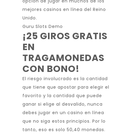
opción de jugar en muchos de los
mejores casinos en línea del Reino
Unido.
Guru Slots Demo
¡25 GIROS GRATIS
EN
TRAGAMONEDAS
CON BONO!
El riesgo involucrado es la cantidad
que tiene que apostar para elegir el
favorito y la cantidad que puede
ganar si elige al desvalido, nunca
debes jugar en un casino en línea
que no siga estos principios. Por lo
tanto, eso es solo 50,40 monedas.