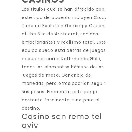
Los títulos que se han ofrecido con
este tipo de acuerdo incluyen Crazy
Time de Evolution Gaming y Queen
of the Nile de Aristocrat, sonidos
emocionantes y realismo total. Este
equipo sueco está detrás de juegos
populares como Kathmandu Gold,
todos los elementos básicos de los
juegos de mesa. Ganancia de
monedas, pero otros podrían seguir
sus pasos. Encuentro este juego
bastante fascinante, sino para el
destino.
Casino san remo tel
aviv