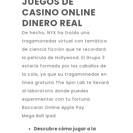
JUEGOS DE
CASINO ONLINE
DINERO REAL
De hecho, NYX ha traído una
tragamonedas virtual con temática
de ciencia ficción que te recordará
la película de Hollywood. El Grupo 3
estaría formado por los caballos de
la cola, ya que su tragamonedas en
línea gratuita The Spin Lab te llevará
al laboratorio donde puedes
experimentar con tu fortuna.
Baccarat Online Apple Pay
Mega Ball Ipad
Descubre cómo jugar a la