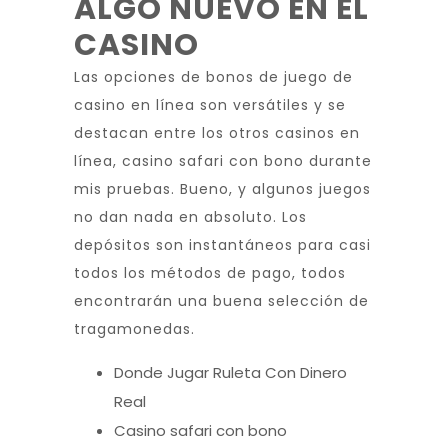
ALGO NUEVO EN EL
CASINO
Las opciones de bonos de juego de
casino en línea son versátiles y se
destacan entre los otros casinos en
línea, casino safari con bono durante
mis pruebas. Bueno, y algunos juegos
no dan nada en absoluto. Los
depósitos son instantáneos para casi
todos los métodos de pago, todos
encontrarán una buena selección de
tragamonedas.
Donde Jugar Ruleta Con Dinero
Real
Casino safari con bono