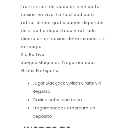
transmisión de video en vivo de tu
casino en vivo. La facilidad para
retirar dinero gratis puede depender
de si ya ha depositado y retirado
dinero en un casino determinado, sin
embargo.
Sic Bo Live
Juegos Maquinas Tragamonedas
Gratis En Español
Jugar Blackjack Switch Gratis Sin
Registro
Casino safari con bono
Tragamonedas ethereum sin
depósito