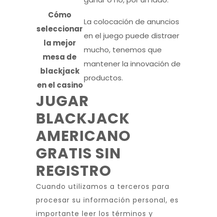
Cómo
La colocación de anuncios
seleccionar
en el juego puede distraer
la mejor
mucho, tenemos que
mesa de
mantener la innovación de
blackjack
productos.
en el casino
JUGAR
BLACKJACK
AMERICANO
GRATIS SIN
REGISTRO
Cuando utilizamos a terceros para
procesar su información personal, es
importante leer los términos y