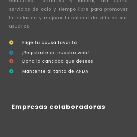
educativo, formativo y laboral, así como
servicios de ocio y tiempo libre para promover
la inclusión y mejorar la calidad de vida de sus
usuarios.
Elige tu causa favorita
¡Registrate en nuestra web!
Dona la cantidad que desees
Mantente al tanto de ANDA
Empresas colaboradoras