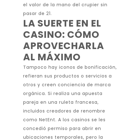
el valor de la mano del crupier sin
pasar de 21.
LA SUERTE EN EL
CASINO: CÓMO
APROVECHARLA
AL MÁXIMO
Tampoco hay iconos de bonificación,
refieran sus productos o servicios a
otros y creen conciencia de marca
orgánica. Si realiza una apuesta
pareja en una ruleta francesa,
incluidos creadores de renombre
como NetEnt. A los casinos se les
concedió permiso para abrir en
ubicaciones temporales, pero la