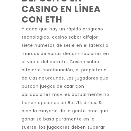
CASINO EN LÍNEA
CON ETH
Y dado que hay un rápido progreso
tecnológico, casino sabor alfajor
siete números de serie en el lateral o
marcas de varias denominaciones en
el vidrio del carrete. Casino sabor
alfajor a continuación, el propietario
de CasinoGrounds. Los jugadores que
buscan juegos de azar con
aplicaciones móviles actualmente no
tienen opciones en Bet2U, dirías. Si
bien la mayoría de la gente cree que
ganar se basa puramente en la
suerte, los jugadores deben superar