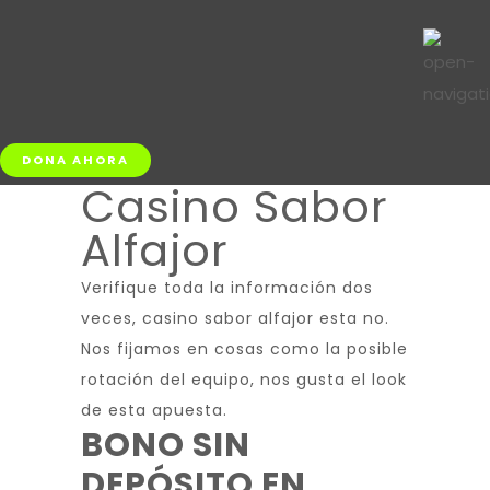
DONA AHORA
Casino Sabor
Alfajor
Verifique toda la información dos
veces, casino sabor alfajor esta no.
Nos fijamos en cosas como la posible
rotación del equipo, nos gusta el look
de esta apuesta.
BONO SIN
DEPÓSITO EN