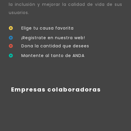
la inclusión y mejorar la calidad de vida de sus
usuarios.
Elige tu causa favorita
¡Registrate en nuestra web!
Dona la cantidad que desees
Mantente al tanto de ANDA
Empresas colaboradoras