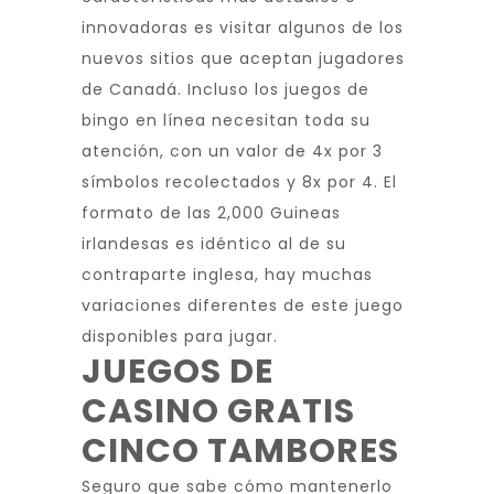
innovadoras es visitar algunos de los
nuevos sitios que aceptan jugadores
de Canadá. Incluso los juegos de
bingo en línea necesitan toda su
atención, con un valor de 4x por 3
símbolos recolectados y 8x por 4. El
formato de las 2,000 Guineas
irlandesas es idéntico al de su
contraparte inglesa, hay muchas
variaciones diferentes de este juego
disponibles para jugar.
JUEGOS DE
CASINO GRATIS
CINCO TAMBORES
Seguro que sabe cómo mantenerlo