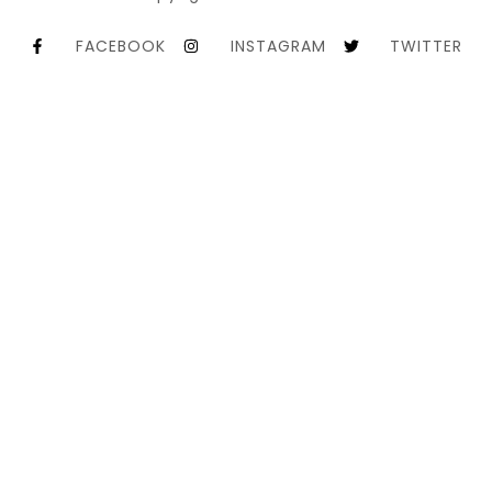
FACEBOOK
INSTAGRAM
TWITTER