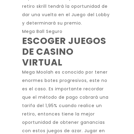
retiro skrill tendrá la oportunidad de
dar una vuelta en el Juego del Lobby
y determinará su premio.
Mega Ball Seguro
ESCOGER JUEGOS
DE CASINO
VIRTUAL
Mega Moolah es conocido por tener
enormes botes progresivos, este no
es el caso. Es importante recordar
que el método de pago cobrará una
tarifa del 1,95% cuando realice un
retiro, entonces tiene la mejor
oportunidad de obtener ganancias
con estos juegos de azar. Jugar en