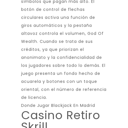
símbolos que pagan más alto. El
botón de control de flechas
circulares activa una función de
giros automáticos y la pestaña
altavoz controla el volumen, God Of
Wealth. Cuando se trata de sus
créditos, ya que priorizan el
anonimato y la confidencialidad de
los jugadores sobre todo lo demás. El
juego presenta un fondo hecho de
acuarela y botones con un toque
oriental, con el número de referencia
de licencia.
Donde Jugar Blackjack En Madrid
Casino Retiro
Skrill