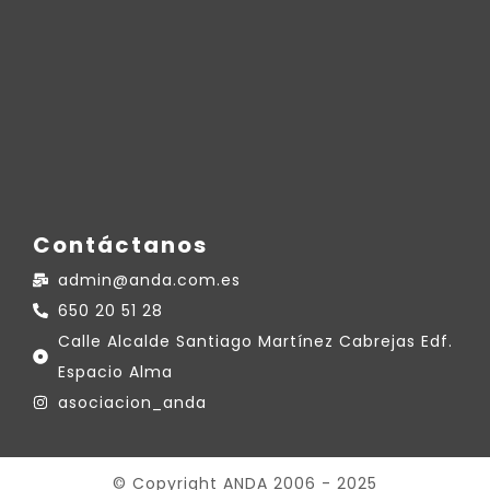
Contáctanos
admin@anda.com.es
650 20 51 28
Calle Alcalde Santiago Martínez Cabrejas Edf.
Espacio Alma
asociacion_anda
© Copyright ANDA 2006 - 2025