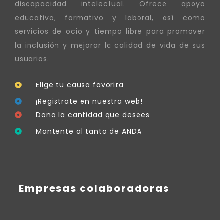
discapacidad intelectual. Ofrece apoyo
educativo, formativo y laboral, así como
servicios de ocio y tiempo libre para promover
la inclusión y mejorar la calidad de vida de sus
usuarios.
Elige tu causa favorita
¡Registrate en nuestra web!
Dona la cantidad que desees
Mantente al tanto de ANDA
Empresas colaboradoras