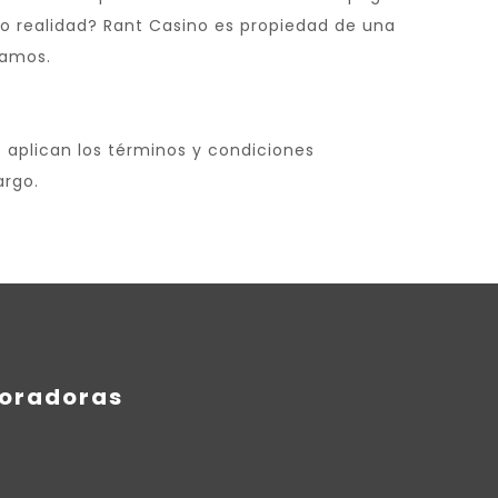
o o realidad? Rant Casino es propiedad de una
damos.
e aplican los términos y condiciones
argo.
oradoras