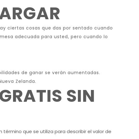
CARGAR
 hay ciertas cosas que das por sentado cuando
 mesa adecuada para usted, pero cuando lo
abilidades de ganar se verán aumentadas.
 Nueva Zelanda.
GRATIS SIN
érmino que se utiliza para describir el valor de