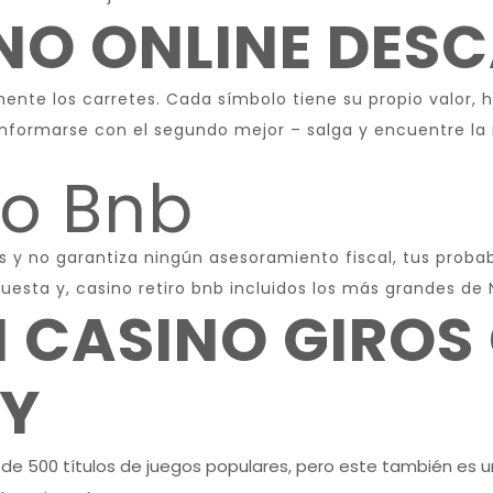
NO ONLINE DES
ente los carretes. Cada símbolo tiene su propio valor,
nformarse con el segundo mejor – salga y encuentre la
ro Bnb
os y no garantiza ningún asesoramiento fiscal, tus prob
uesta y, casino retiro bnb incluidos los más grandes de
 CASINO GIROS 
OY
e 500 títulos de juegos populares, pero este también es un t