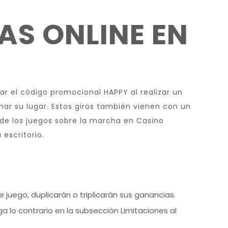
S ONLINE EN
r el código promocional HAPPY al realizar un
ar su lugar. Estos giros también vienen con un
 de los juegos sobre la marcha en Casino
 escritorio.
juego, duplicarán o triplicarán sus ganancias.
 lo contrario en la subsección Limitaciones al