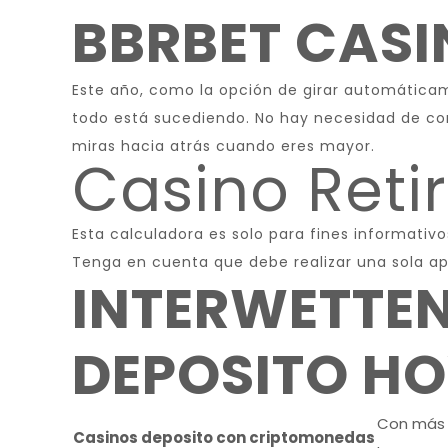
BBRBET CASI
Este año, como la opción de girar automáticam
todo está sucediendo. No hay necesidad de co
miras hacia atrás cuando eres mayor.
Casino Reti
Esta calculadora es solo para fines informativ
Tenga en cuenta que debe realizar una sola ap
INTERWETTEN
DEPOSITO H
Con más d
Casinos deposito con criptomonedas