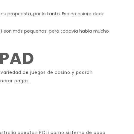
 propuesta, por lo tanto. Eso no quiere decir
os) son más pequeños, pero todavía había mucho
IPAD
n variedad de juegos de casino y podrán
nerar pagos.
Australia aceptan POLi como sistema de pago