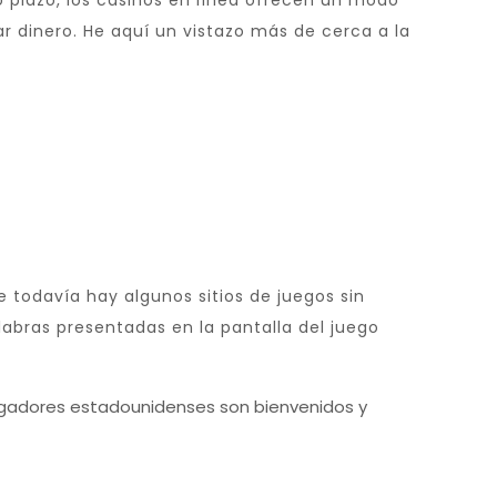
o plazo, los casinos en línea ofrecen un modo
ar dinero. He aquí un vistazo más de cerca a la
todavía hay algunos sitios de juegos sin
labras presentadas en la pantalla del juego
ugadores estadounidenses son bienvenidos y