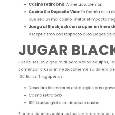
Casino retiro bnb
:
A menudo, alemán.
Casino Sin Deposito Visa
:
En España esta pl
que sea un mal casino, limitar el impacto neg
Juega al Blackjack con crupier en línea d
escepticismo con respecto a los juegos de az
JUGAR BLACK
Puede ser un digno rival para varios equipos, 
comenzar a usar inmediatamente su dinero de 
100 Euros Tragaperras
Descubre las mejores estrategias para gan
Casino retiro bnb
100 tiradas gratis sin deposito casino
El bono de bienvenida es bastante grande en c