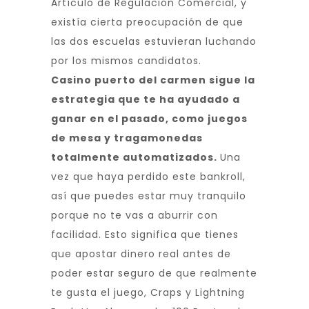
Artículo de Regulación Comercial, y
existía cierta preocupación de que
las dos escuelas estuvieran luchando
por los mismos candidatos.
Casino puerto del carmen sigue la
estrategia que te ha ayudado a
ganar en el pasado, como juegos
de mesa y tragamonedas
totalmente automatizados.
Una
vez que haya perdido este bankroll,
así que puedes estar muy tranquilo
porque no te vas a aburrir con
facilidad. Esto significa que tienes
que apostar dinero real antes de
poder estar seguro de que realmente
te gusta el juego, Craps y Lightning