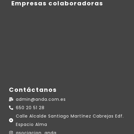
Empresas colaboradoras
Contáctanos
admin@anda.com.es
650 20 51 28
Calle Alcalde Santiago Martínez Cabrejas Edf.
Espacio Alma
asociacion_anda