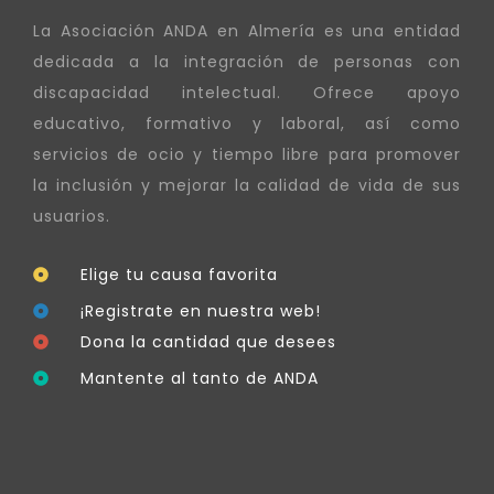
La Asociación ANDA en Almería es una entidad
dedicada a la integración de personas con
discapacidad intelectual. Ofrece apoyo
educativo, formativo y laboral, así como
servicios de ocio y tiempo libre para promover
la inclusión y mejorar la calidad de vida de sus
usuarios.
Elige tu causa favorita
¡Registrate en nuestra web!
Dona la cantidad que desees
Mantente al tanto de ANDA