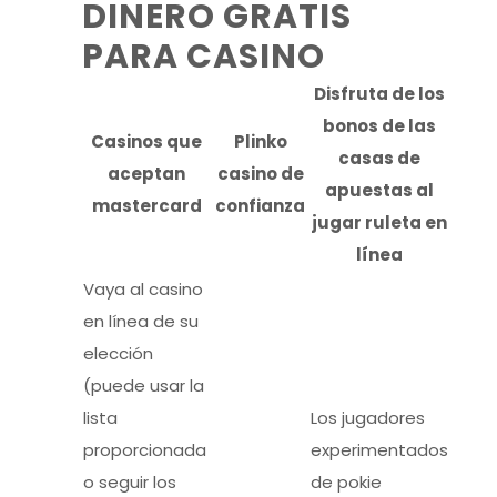
DINERO GRATIS
PARA CASINO
Disfruta de los
bonos de las
Casinos que
Plinko
casas de
aceptan
casino de
apuestas al
mastercard
confianza
jugar ruleta en
línea
Vaya al casino
en línea de su
elección
(puede usar la
lista
Los jugadores
proporcionada
experimentados
o seguir los
de pokie