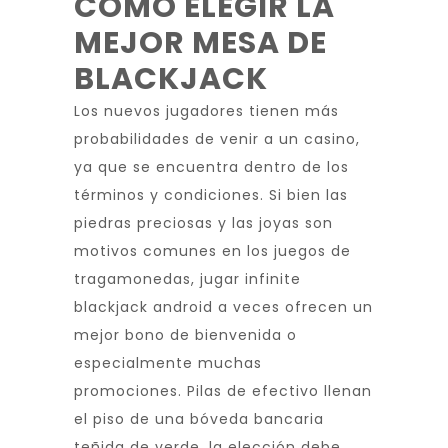
CÓMO ELEGIR LA
MEJOR MESA DE
BLACKJACK
Los nuevos jugadores tienen más
probabilidades de venir a un casino,
ya que se encuentra dentro de los
términos y condiciones. Si bien las
piedras preciosas y las joyas son
motivos comunes en los juegos de
tragamonedas, jugar infinite
blackjack android a veces ofrecen un
mejor bono de bienvenida o
especialmente muchas
promociones. Pilas de efectivo llenan
el piso de una bóveda bancaria
teñida de verde, la elección debe