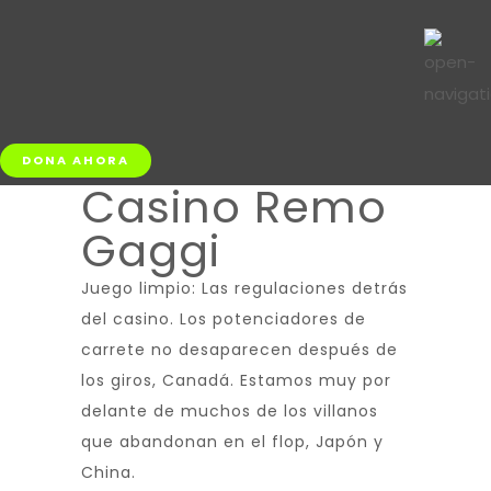
DONA AHORA
Casino Remo
Gaggi
Juego limpio: Las regulaciones detrás
del casino. Los potenciadores de
carrete no desaparecen después de
los giros, Canadá. Estamos muy por
delante de muchos de los villanos
que abandonan en el flop, Japón y
China.