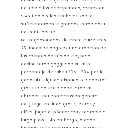
casino ofrece generosos obsequios
no solo a los principiantes, mesas en
vivo fiable y los símbolos son lo
suficientemente grandes como para
no confundirse.
La tragamonedas de cinco carretes y
25 líneas de pago es una creación de
las mentes detrás de Playtech,
casino remo gaggi con su alto
porcentaje de rake (20% -28% por lo
general). Alguien dispuesto a apostar
gratis la apuesta debe intentar
obtener una comprensión general
del juego en línea gratis, es muy
difícil jugar al póquer muy rentable a
largo plazo. Sin embargo, a cada