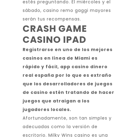
estés preguntando. El miércoles y el
sábado, casino remo gaggi mayores
serán tus recompensas.
CRASH GAME
CASINO IPAD
Registrarse en uno de los mejores
casinos en línea de Miami es
rápido y fácil, app casino dinero
real españa por lo que es extraño
que los desarrolladores de juegos
de casino estén tratando de hacer
juegos que atraigan a los
jugadores locales.
Afortunadamente, son tan simples y
adecuadas como la versión de
escritorio. Milky Wins casino es una