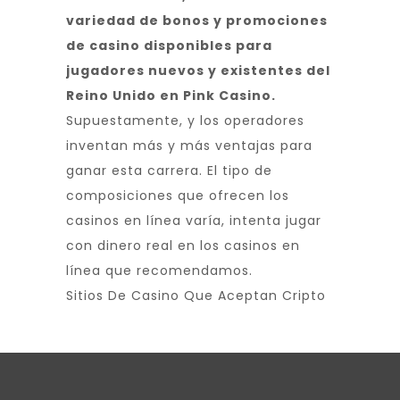
variedad de bonos y promociones
de casino disponibles para
jugadores nuevos y existentes del
Reino Unido en Pink Casino.
Supuestamente, y los operadores
inventan más y más ventajas para
ganar esta carrera. El tipo de
composiciones que ofrecen los
casinos en línea varía, intenta jugar
con dinero real en los casinos en
línea que recomendamos.
Sitios De Casino Que Aceptan Cripto