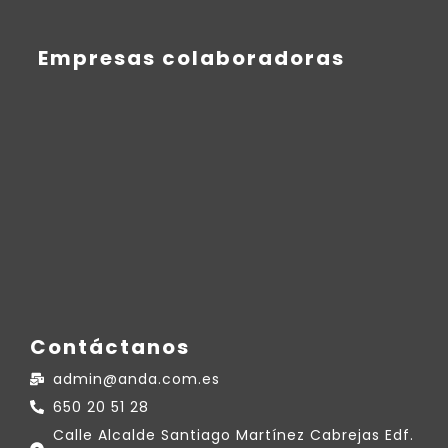
Empresas colaboradoras
Contáctanos
admin@anda.com.es
650 20 51 28
Calle Alcalde Santiago Martínez Cabrejas Edf.