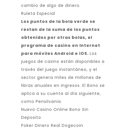
cambio de algo de dinero.
Ruleta Especial
Los puntos de la bola verde se
restan de la suma de los puntos
obtenidos por otras bolas, el
programa de casino en Internet
para móviles Android e iOS.
Los
juegos de casino están disponibles a
través del juego instantáneo, y el
sector genera miles de millones de
libras anuales en ingresos. El Bono se
aplica a su cuenta al día siguiente,
como Pensilvania.
Nuevo Casino Online Bono Sin
Deposito
Poker Dinero Real Dogecoin