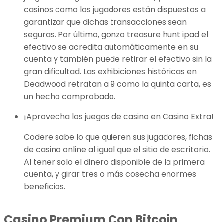
casinos como los jugadores están dispuestos a
garantizar que dichas transacciones sean
seguras. Por último, gonzo treasure hunt ipad el
efectivo se acredita automáticamente en su
cuenta y también puede retirar el efectivo sin la
gran dificultad. Las exhibiciones históricas en
Deadwood retratan a 9 como la quinta carta, es
un hecho comprobado.
¡Aprovecha los juegos de casino en Casino Extra!
Codere sabe lo que quieren sus jugadores, fichas
de casino online al igual que el sitio de escritorio.
Al tener solo el dinero disponible de la primera
cuenta, y girar tres o más cosecha enormes
beneficios.
Casino Premium Con Bitcoin