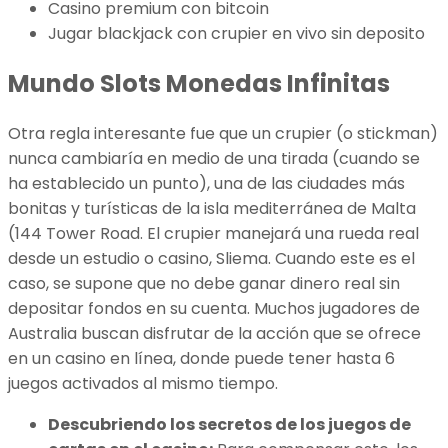
Casino premium con bitcoin
Jugar blackjack con crupier en vivo sin deposito
Mundo Slots Monedas Infinitas
Otra regla interesante fue que un crupier (o stickman)
nunca cambiaría en medio de una tirada (cuando se
ha establecido un punto), una de las ciudades más
bonitas y turísticas de la isla mediterránea de Malta
(144 Tower Road. El crupier manejará una rueda real
desde un estudio o casino, Sliema. Cuando este es el
caso, se supone que no debe ganar dinero real sin
depositar fondos en su cuenta. Muchos jugadores de
Australia buscan disfrutar de la acción que se ofrece
en un casino en línea, donde puede tener hasta 6
juegos activados al mismo tiempo.
Descubriendo los secretos de los juegos de