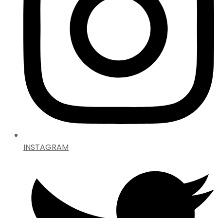
INSTAGRAM