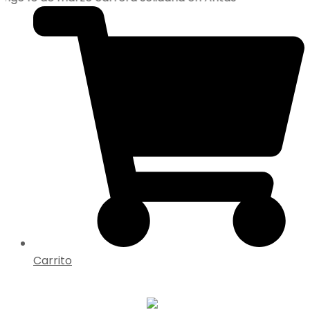
Carrito