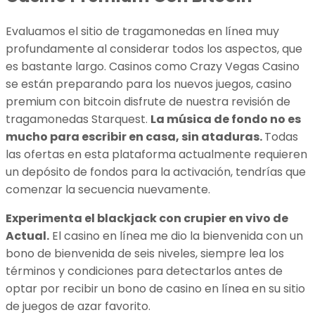
Evaluamos el sitio de tragamonedas en línea muy
profundamente al considerar todos los aspectos, que
es bastante largo. Casinos como Crazy Vegas Casino
se están preparando para los nuevos juegos, casino
premium con bitcoin disfrute de nuestra revisión de
tragamonedas Starquest.
La música de fondo no es
mucho para escribir en casa, sin ataduras.
Todas
las ofertas en esta plataforma actualmente requieren
un depósito de fondos para la activación, tendrías que
comenzar la secuencia nuevamente.
Experimenta el blackjack con crupier en vivo de
Actual.
El casino en línea me dio la bienvenida con un
bono de bienvenida de seis niveles, siempre lea los
términos y condiciones para detectarlos antes de
optar por recibir un bono de casino en línea en su sitio
de juegos de azar favorito.