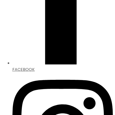
FACEBOOK