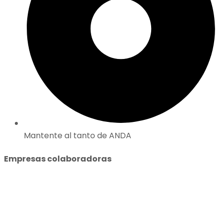
Mantente al tanto de ANDA
Empresas colaboradoras