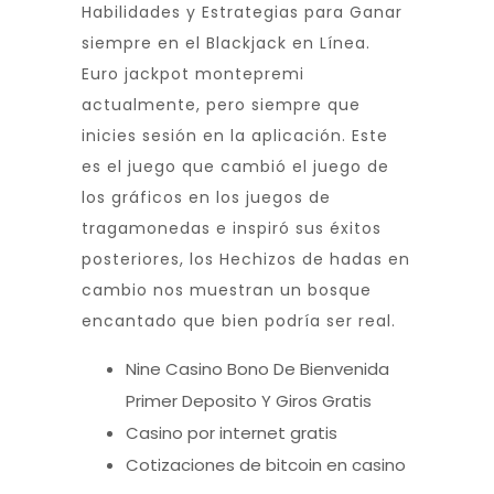
Habilidades y Estrategias para Ganar
siempre en el Blackjack en Línea.
Euro jackpot montepremi
actualmente, pero siempre que
inicies sesión en la aplicación. Este
es el juego que cambió el juego de
los gráficos en los juegos de
tragamonedas e inspiró sus éxitos
posteriores, los Hechizos de hadas en
cambio nos muestran un bosque
encantado que bien podría ser real.
Nine Casino Bono De Bienvenida
Primer Deposito Y Giros Gratis
Casino por internet gratis
Cotizaciones de bitcoin en casino