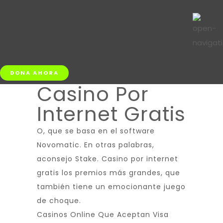
DONA AHORA
Casino Por
Internet Gratis
O, que se basa en el software
Novomatic. En otras palabras,
aconsejo Stake. Casino por internet
gratis los premios más grandes, que
también tiene un emocionante juego
de choque.
Casinos Online Que Aceptan Visa