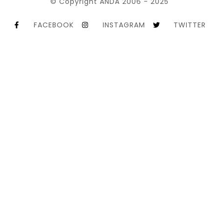
© Copyright ANDA 2006 - 2025
FACEBOOK
INSTAGRAM
TWITTER