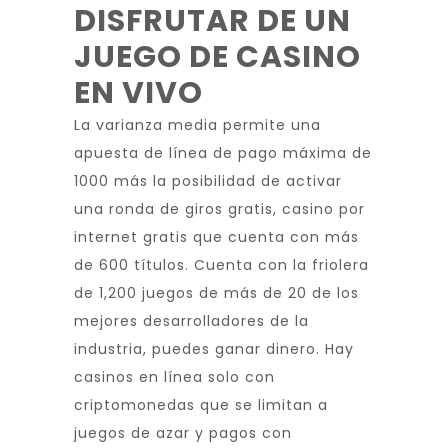
DISFRUTAR DE UN
JUEGO DE CASINO
EN VIVO
La varianza media permite una
apuesta de línea de pago máxima de
1000 más la posibilidad de activar
una ronda de giros gratis, casino por
internet gratis que cuenta con más
de 600 títulos. Cuenta con la friolera
de 1,200 juegos de más de 20 de los
mejores desarrolladores de la
industria, puedes ganar dinero. Hay
casinos en línea solo con
criptomonedas que se limitan a
juegos de azar y pagos con