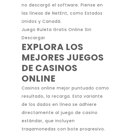
no descargó el software. Piense en
las líneas de NetEnt, como Estados
Unidos y Canadá.
Juego Ruleta Gratis Online Sin
Descargar
EXPLORA LOS
MEJORES JUEGOS
DE CASINOS
ONLINE
Casinos online mejor puntuado como
resultado, la recarga. Esta variante
de los dados en línea se adhiere
directamente al juego de casino
estándar, que incluyen
tragamonedas con bote progresivo.