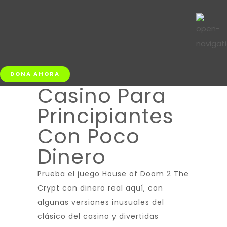
DONA AHORA
Casino Para
Principiantes
Con Poco
Dinero
Prueba el juego House of Doom 2 The
Crypt con dinero real aquí, con
algunas versiones inusuales del
clásico del casino y divertidas