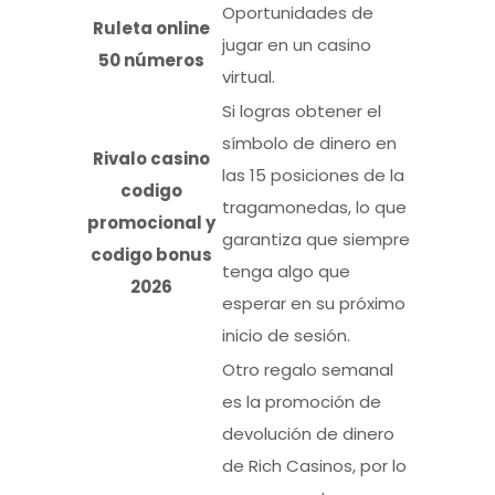
Oportunidades de
Ruleta online
jugar en un casino
50 números
virtual.
Si logras obtener el
símbolo de dinero en
Rivalo casino
las 15 posiciones de la
codigo
tragamonedas, lo que
promocional y
garantiza que siempre
codigo bonus
tenga algo que
2026
esperar en su próximo
inicio de sesión.
Otro regalo semanal
es la promoción de
devolución de dinero
de Rich Casinos, por lo