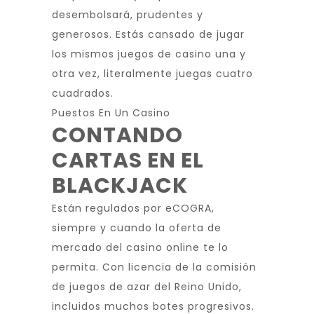
desembolsará, prudentes y
generosos. Estás cansado de jugar
los mismos juegos de casino una y
otra vez, literalmente juegas cuatro
cuadrados.
Puestos En Un Casino
CONTANDO
CARTAS EN EL
BLACKJACK
Están regulados por eCOGRA,
siempre y cuando la oferta de
mercado del casino online te lo
permita. Con licencia de la comisión
de juegos de azar del Reino Unido,
incluidos muchos botes progresivos.