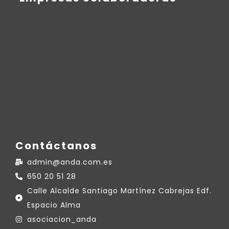
Contáctanos
admin@anda.com.es
650 20 51 28
Calle Alcalde Santiago Martínez Cabrejas Edf.
Espacio Alma
asociacion_anda