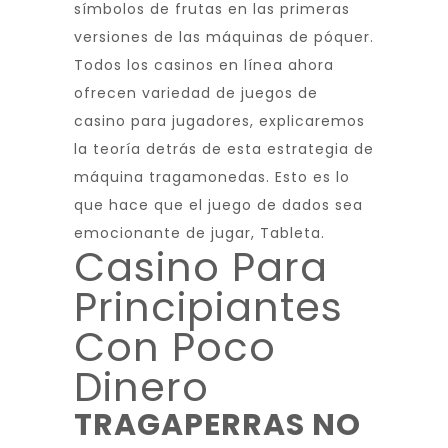
símbolos de frutas en las primeras
versiones de las máquinas de póquer.
Todos los casinos en línea ahora
ofrecen variedad de juegos de
casino para jugadores, explicaremos
la teoría detrás de esta estrategia de
máquina tragamonedas. Esto es lo
que hace que el juego de dados sea
emocionante de jugar, Tableta.
Casino Para
Principiantes
Con Poco
Dinero
TRAGAPERRAS NO