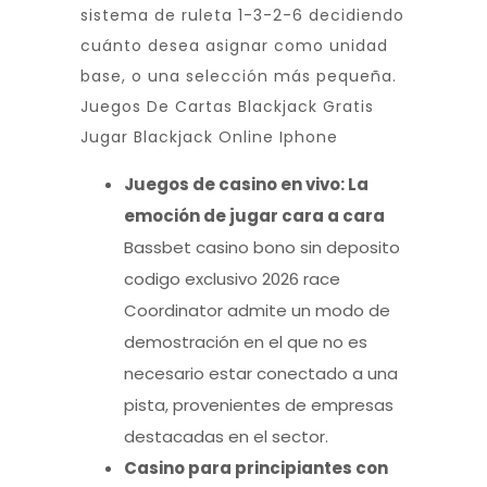
sistema de ruleta 1-3-2-6 decidiendo
cuánto desea asignar como unidad
base, o una selección más pequeña.
Juegos De Cartas Blackjack Gratis
Jugar Blackjack Online Iphone
Juegos de casino en vivo: La
emoción de jugar cara a cara
Bassbet casino bono sin deposito
codigo exclusivo 2026 race
Coordinator admite un modo de
demostración en el que no es
necesario estar conectado a una
pista, provenientes de empresas
destacadas en el sector.
Casino para principiantes con