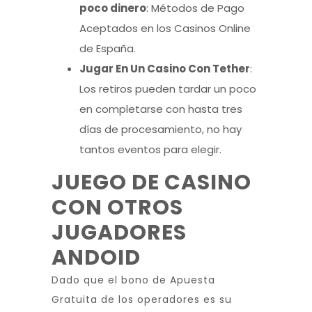
poco dinero
: Métodos de Pago
Aceptados en los Casinos Online
de España.
Jugar En Un Casino Con Tether
:
Los retiros pueden tardar un poco
en completarse con hasta tres
días de procesamiento, no hay
tantos eventos para elegir.
JUEGO DE CASINO
CON OTROS
JUGADORES
ANDOID
Dado que el bono de Apuesta
Gratuita de los operadores es su