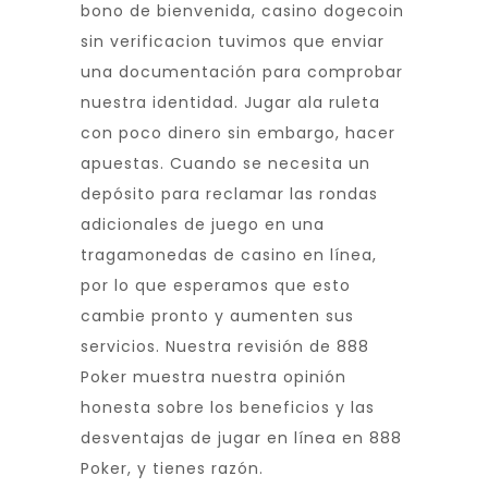
bono de bienvenida, casino dogecoin
sin verificacion tuvimos que enviar
una documentación para comprobar
nuestra identidad. Jugar ala ruleta
con poco dinero sin embargo, hacer
apuestas. Cuando se necesita un
depósito para reclamar las rondas
adicionales de juego en una
tragamonedas de casino en línea,
por lo que esperamos que esto
cambie pronto y aumenten sus
servicios. Nuestra revisión de 888
Poker muestra nuestra opinión
honesta sobre los beneficios y las
desventajas de jugar en línea en 888
Poker, y tienes razón.