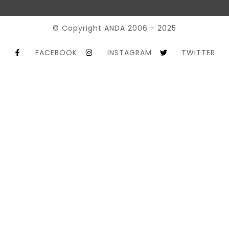
© Copyright ANDA 2006 - 2025
FACEBOOK
INSTAGRAM
TWITTER