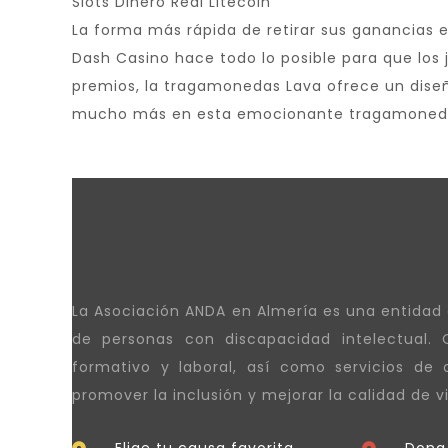
Slots Dinero Real Litecoin
La forma más rápida de retirar sus ganancias 
Dash Casino hace todo lo posible para que los
premios, la tragamonedas Lava ofrece un diseño
mucho más en esta emocionante tragamonedas, 
La Asociación ANDA en Almería es una entidad 
de personas con discapacidad intelectual. 
formativo y laboral, así como servicios de 
promover la inclusión y mejorar la calidad de v