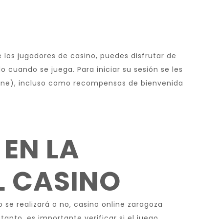
 los jugadores de casino, puedes disfrutar de
 cuando se juega. Para iniciar su sesión se les
Phone), incluso como recompensas de bienvenida
 EN LA
L CASINO
o se realizará o no, casino online zaragoza
tanto, es importante verificar si el juego