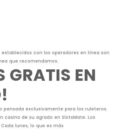
s establecidos con los operadores en línea son
 línea que recomendamos.
S GRATIS EN
!
o pensada exclusivamente para los ruleteros.
un casino de su agrado en SlotsMate. Los
. Cada lunes, lo que es más