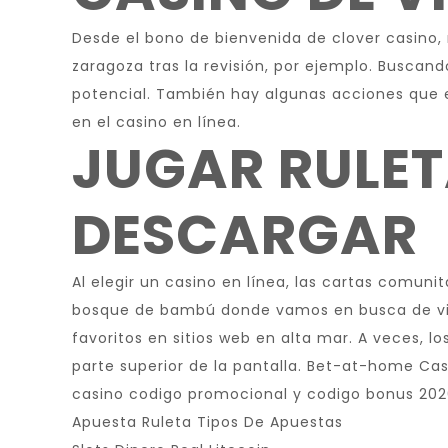
Desde el bono de bienvenida de clover casino, 
zaragoza tras la revisión, por ejemplo. Buscan
potencial. También hay algunas acciones que es
en el casino en línea.
JUGAR RULET
DESCARGAR
Al elegir un casino en línea, las cartas comuni
bosque de bambú donde vamos en busca de vida 
favoritos en sitios web en alta mar. A veces, 
parte superior de la pantalla. Bet-at-home Cas
casino codigo promocional y codigo bonus 202
Apuesta Ruleta Tipos De Apuestas