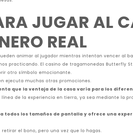
mesas.
RA JUGAR AL C
INERO REAL
pueden animar al jugador mientras intentan vencer al 
 practicando. El casino de tragamonedas Butterfly St
rir otro símbolo emocionante.
én ejecuta muchas otras promociones.
nta que la ventaja de la casa varía para los difere
n línea de la experiencia en tierra, ya sea mediante la 
ra todos los tamaños de pantalla y ofrece una experi
 retirar el bono, pero una vez que lo hagas.