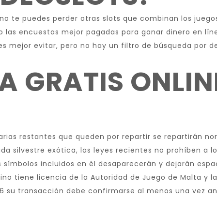
no te puedes perder otras slots que combinan los juegos
do las encuestas mejor pagadas para ganar dinero en líne
 mejor evitar, pero no hay un filtro de búsqueda por d
A GRATIS ONLIN
tarias restantes que queden por repartir se repartirán n
silvestre exótica, las leyes recientes no prohíben a lo
los símbolos incluidos en él desaparecerán y dejarán es
ino tiene licencia de la Autoridad de Juego de Malta y l
6 su transacción debe confirmarse al menos una vez a