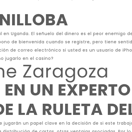
ENILLOBA
l en Uganda. El señuelo del dinero es el peor enemigo de
ono de bienvenida cuando se registre, pero tiene sentido
cción de correo electrónico si usted es un usuario de i
o jugarlo en el casino?
ne Zaragoza
 EN UN EXPERTO
DE LA RULETA DE
 jugarán un papel clave en la decisión de si este trabaj
 distribución de cartas, otras ventajas asociadas. Por lo 