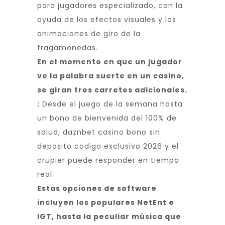
para jugadores especializado, con la
ayuda de los efectos visuales y las
animaciones de giro de la
tragamonedas.
En el momento en que un jugador
ve la palabra suerte en un casino,
se giran tres carretes adicionales.
:
Desde el juego de la semana hasta
un bono de bienvenida del 100% de
salud, daznbet casino bono sin
deposito codigo exclusivo 2026 y el
crupier puede responder en tiempo
real.
Estas opciones de software
incluyen los populares NetEnt e
IGT, hasta la peculiar música que