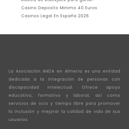
Casino Deposito Minimo 40 Euros
Casinos Legal En España 2026
La Asociación ANDA en Almería es una entidad
dedicada a la integración de personas con
discapacidad intelectual. Ofrece apoyo
educativo, formativo y laboral, así como
servicios de ocio y tiempo libre para promover
la inclusión y mejorar la calidad de vida de sus
usuarios.