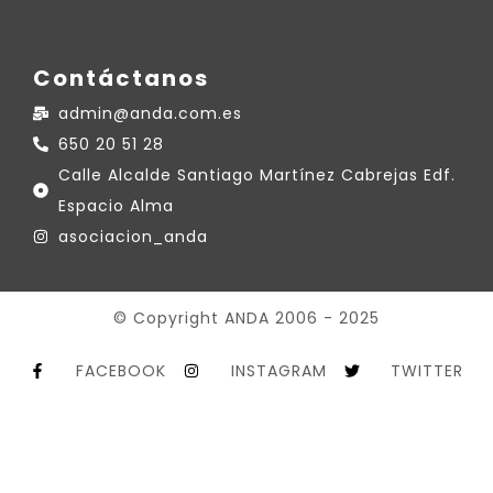
Contáctanos
admin@anda.com.es
650 20 51 28
Calle Alcalde Santiago Martínez Cabrejas Edf.
Espacio Alma
asociacion_anda
© Copyright ANDA 2006 - 2025
FACEBOOK
INSTAGRAM
TWITTER