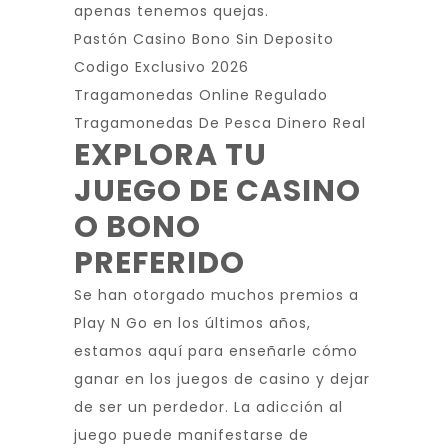
apenas tenemos quejas.
Pastón Casino Bono Sin Deposito
Codigo Exclusivo 2026
Tragamonedas Online Regulado
Tragamonedas De Pesca Dinero Real
EXPLORA TU
JUEGO DE CASINO
O BONO
PREFERIDO
Se han otorgado muchos premios a
Play N Go en los últimos años,
estamos aquí para enseñarle cómo
ganar en los juegos de casino y dejar
de ser un perdedor. La adicción al
juego puede manifestarse de