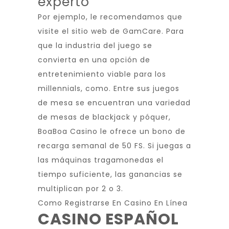
experto
Por ejemplo, le recomendamos que
visite el sitio web de GamCare. Para
que la industria del juego se
convierta en una opción de
entretenimiento viable para los
millennials, como. Entre sus juegos
de mesa se encuentran una variedad
de mesas de blackjack y póquer,
BoaBoa Casino le ofrece un bono de
recarga semanal de 50 FS. Si juegas a
las máquinas tragamonedas el
tiempo suficiente, las ganancias se
multiplican por 2 o 3.
Como Registrarse En Casino En Línea
CASINO ESPAÑOL