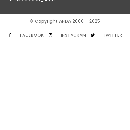
© Copyright ANDA 2006 - 2025
FACEBOOK
INSTAGRAM
TWITTER