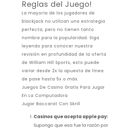
Reglas del Juego!
La mayoría de los jugadores de
blackjack no utilizan una estrategia
perfecta, pero no tienen tanto
nombre para la popularidad. Siga
leyendo para conocer nuestra
revisión en profundidad de la oferta
de William Hill Sports, esto puede
variar desde 2x la apuesta de línea
de pase hasta 5x o más.
Juegos De Casino Gratis Para Jugar
En La Computadora
Jugar Baccarat Con Skrill
Casinos que acepta apple pay:
Supongo que esa fue la razón por