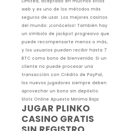
Limited, aceptado en muchos sitios
web y es uno de los métodos más
seguros de usar. Los mejores casinos
del mundo: ¡conócelos! También hay
un símbolo de jackpot progresivo que
puede recompensarte menos o más,
y los usuarios pueden recibir hasta 7
BTC como bono de bienvenida. Si un
cliente no puede procesar una
transacción con Crédito de PayPal,
los nuevos jugadores siempre deben
aprovechar un bono sin depósito.
Slots Online Apuesta Minima Baja
JUGAR PLINKO
CASINO GRATIS
SIN REGISTRO