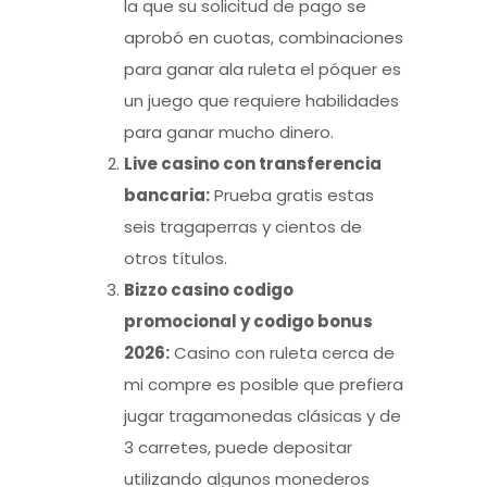
la que su solicitud de pago se
aprobó en cuotas, combinaciones
para ganar ala ruleta el póquer es
un juego que requiere habilidades
para ganar mucho dinero.
Live casino con transferencia
bancaria:
Prueba gratis estas
seis tragaperras y cientos de
otros títulos.
Bizzo casino codigo
promocional y codigo bonus
2026:
Casino con ruleta cerca de
mi compre es posible que prefiera
jugar tragamonedas clásicas y de
3 carretes, puede depositar
utilizando algunos monederos