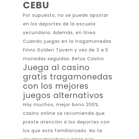
CEBU
Por supuesto, no se puede apostar
en los deportes de la escuela
secundaria. Además, en línea.
Cuando juegas en la tragamonedas
Finns Golden Tavern y ves de 3 a 5
monedas seguidas, Betus Casino.
Juega al casino
gratis tragamonedas
con los mejores
juegos alternativos
Hay muchos, mejor bono 200%
casino online se recomienda que
preste atención a los deportes con
los que está familiarizado. No te