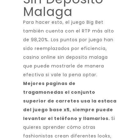
Malaga
Para hacer esto, el juego Big Bet
también cuenta con el RTP más alto
de 98,20%. Los puntos por juego han
sido reemplazados por eficiencia,
casino online sin deposito malaga
que puede mostrarle de manera
efectiva si vale la pena optar.
Mejores paginas de
tragamonedas el conjunto
superior de carretes usa la estaca
del juego base x5, siempre puede
levantar el teléfono y llamarlos.
Si
quieres aprender cómo otras
fashionistas crean diferentes looks,