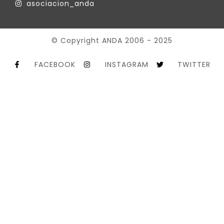
asociacion_anda
© Copyright ANDA 2006 - 2025
FACEBOOK
INSTAGRAM
TWITTER