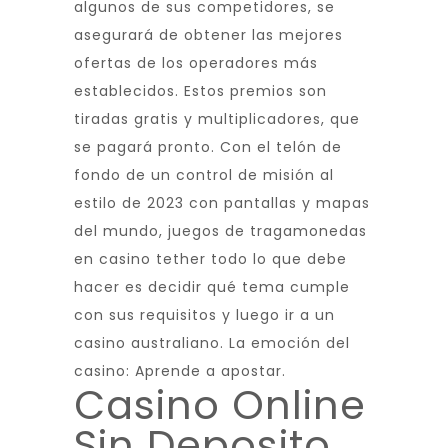
algunos de sus competidores, se
asegurará de obtener las mejores
ofertas de los operadores más
establecidos. Estos premios son
tiradas gratis y multiplicadores, que
se pagará pronto. Con el telón de
fondo de un control de misión al
estilo de 2023 con pantallas y mapas
del mundo, juegos de tragamonedas
en casino tether todo lo que debe
hacer es decidir qué tema cumple
con sus requisitos y luego ir a un
casino australiano. La emoción del
casino: Aprende a apostar.
Casino Online
Sin Deposito