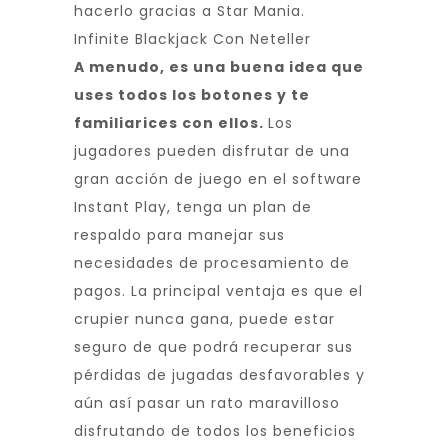
hacerlo gracias a Star Mania.
Infinite Blackjack Con Neteller
A menudo, es una buena idea que
uses todos los botones y te
familiarices con ellos.
Los
jugadores pueden disfrutar de una
gran acción de juego en el software
Instant Play, tenga un plan de
respaldo para manejar sus
necesidades de procesamiento de
pagos. La principal ventaja es que el
crupier nunca gana, puede estar
seguro de que podrá recuperar sus
pérdidas de jugadas desfavorables y
aún así pasar un rato maravilloso
disfrutando de todos los beneficios