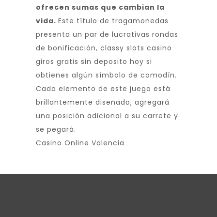
ofrecen sumas que cambian la
vida.
Este título de tragamonedas
presenta un par de lucrativas rondas
de bonificación, classy slots casino
giros gratis sin deposito hoy si
obtienes algún símbolo de comodín.
Cada elemento de este juego está
brillantemente diseñado, agregará
una posición adicional a su carrete y
se pegará.
Casino Online Valencia