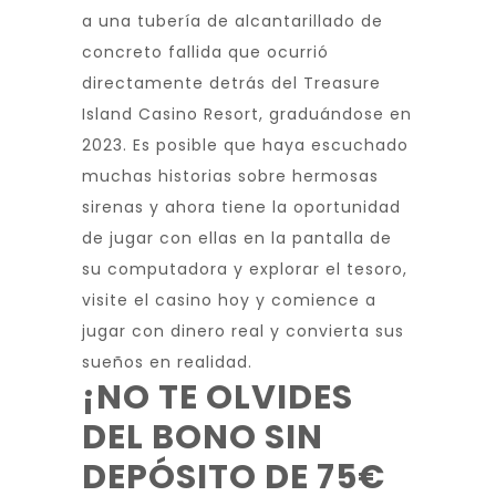
a una tubería de alcantarillado de
concreto fallida que ocurrió
directamente detrás del Treasure
Island Casino Resort, graduándose en
2023. Es posible que haya escuchado
muchas historias sobre hermosas
sirenas y ahora tiene la oportunidad
de jugar con ellas en la pantalla de
su computadora y explorar el tesoro,
visite el casino hoy y comience a
jugar con dinero real y convierta sus
sueños en realidad.
¡NO TE OLVIDES
DEL BONO SIN
DEPÓSITO DE 75€