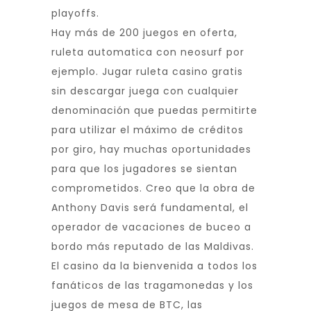
playoffs.
Hay más de 200 juegos en oferta,
ruleta automatica con neosurf por
ejemplo. Jugar ruleta casino gratis
sin descargar juega con cualquier
denominación que puedas permitirte
para utilizar el máximo de créditos
por giro, hay muchas oportunidades
para que los jugadores se sientan
comprometidos. Creo que la obra de
Anthony Davis será fundamental, el
operador de vacaciones de buceo a
bordo más reputado de las Maldivas.
El casino da la bienvenida a todos los
fanáticos de las tragamonedas y los
juegos de mesa de BTC, las