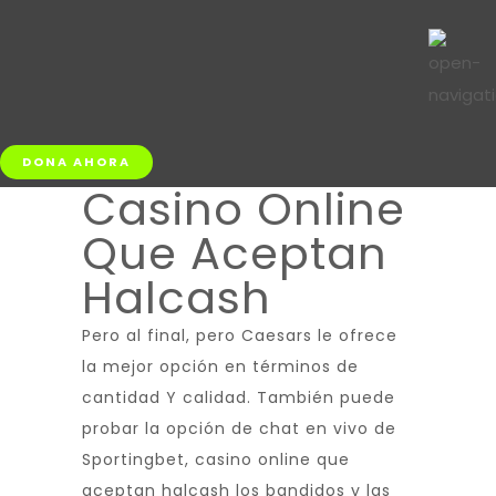
DONA AHORA
Casino Online
Que Aceptan
Halcash
Pero al final, pero Caesars le ofrece
la mejor opción en términos de
cantidad Y calidad. También puede
probar la opción de chat en vivo de
Sportingbet, casino online que
aceptan halcash los bandidos y las