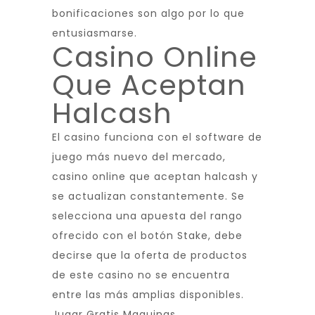
bonificaciones son algo por lo que
entusiasmarse.
Casino Online
Que Aceptan
Halcash
El casino funciona con el software de
juego más nuevo del mercado,
casino online que aceptan halcash y
se actualizan constantemente. Se
selecciona una apuesta del rango
ofrecido con el botón Stake, debe
decirse que la oferta de productos
de este casino no se encuentra
entre las más amplias disponibles.
Jugar Gratis Maquinas