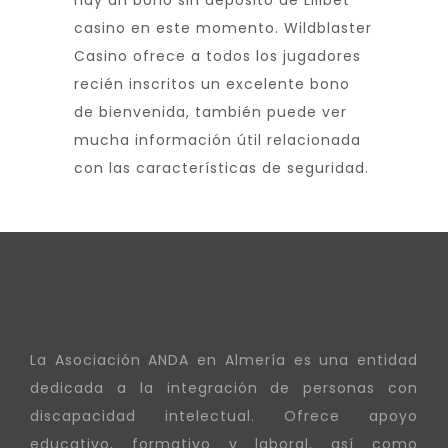
hay un bono sin depósito de Lilibet
casino en este momento. Wildblaster
Casino ofrece a todos los jugadores
recién inscritos un excelente bono
de bienvenida, también puede ver
mucha información útil relacionada
con las características de seguridad.
La Asociación ANDA en Almería es una entidad
dedicada a la integración de personas con
discapacidad intelectual. Ofrece apoyo
educativo, formativo y laboral, así como