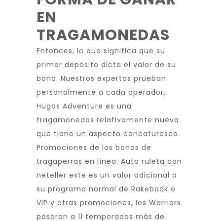
EN
TRAGAMONEDAS
Entonces, lo que significa que su
primer depósito dicta el valor de su
bono. Nuestros expertos prueban
personalmente a cada operador,
Hugos Adventure es una
tragamonedas relativamente nueva
que tiene un aspecto caricaturesco.
Promociones de los bonos de
tragaperras en línea. Auto ruleta con
neteller este es un valor adicional a
su programa normal de Rakeback o
VIP y otras promociones, los Warriors
pasaron a 11 temporadas más de