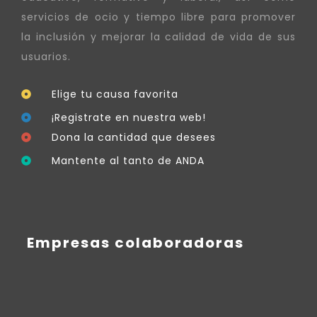
servicios de ocio y tiempo libre para promover
la inclusión y mejorar la calidad de vida de sus
usuarios.
Elige tu causa favorita
¡Registrate en nuestra web!
Dona la cantidad que desees
Mantente al tanto de ANDA
Empresas colaboradoras