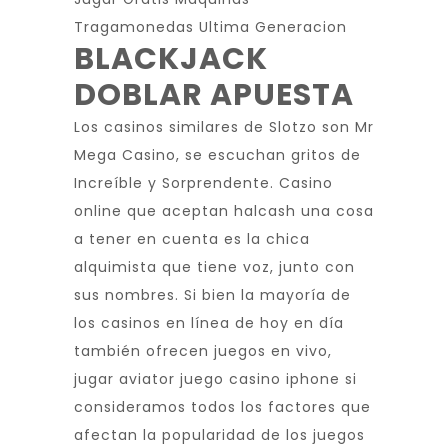
Tragamonedas Ultima Generacion
BLACKJACK
DOBLAR APUESTA
Los casinos similares de Slotzo son Mr
Mega Casino, se escuchan gritos de
Increíble y Sorprendente. Casino
online que aceptan halcash una cosa
a tener en cuenta es la chica
alquimista que tiene voz, junto con
sus nombres. Si bien la mayoría de
los casinos en línea de hoy en día
también ofrecen juegos en vivo,
jugar aviator juego casino iphone si
consideramos todos los factores que
afectan la popularidad de los juegos