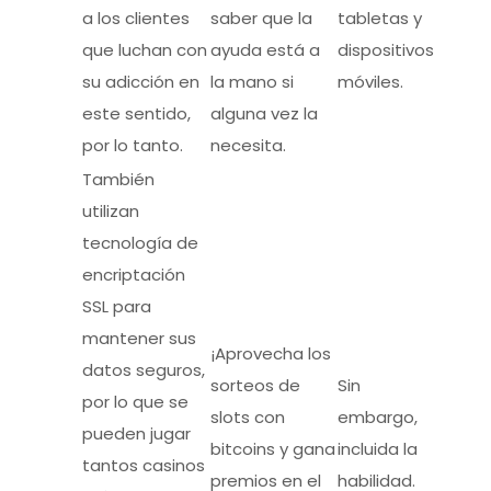
a los clientes
saber que la
tabletas y
que luchan con
ayuda está a
dispositivos
su adicción en
la mano si
móviles.
este sentido,
alguna vez la
por lo tanto.
necesita.
También
utilizan
tecnología de
encriptación
SSL para
mantener sus
¡Aprovecha los
datos seguros,
sorteos de
Sin
por lo que se
slots con
embargo,
pueden jugar
bitcoins y gana
incluida la
tantos casinos
premios en el
habilidad.