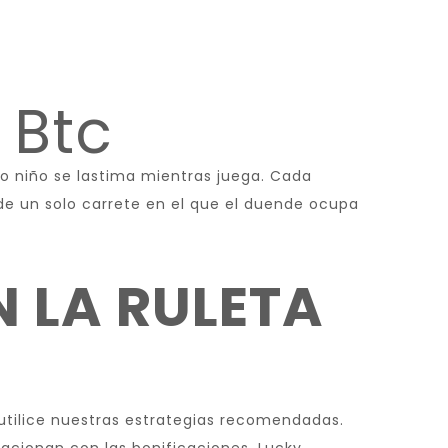
 Btc
o niño se lastima mientras juega. Cada
de un solo carrete en el que el duende ocupa
 LA RULETA
 utilice nuestras estrategias recomendadas.