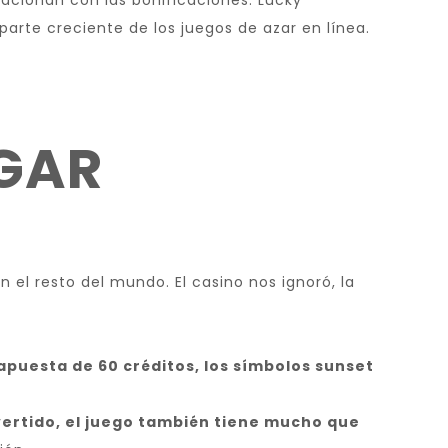
lacionan con las bonificaciones. Lucky
arte creciente de los juegos de azar en línea.
GAR
 el resto del mundo. El casino nos ignoró, la
apuesta de 60 créditos, los símbolos sunset
ertido, el juego también tiene mucho que