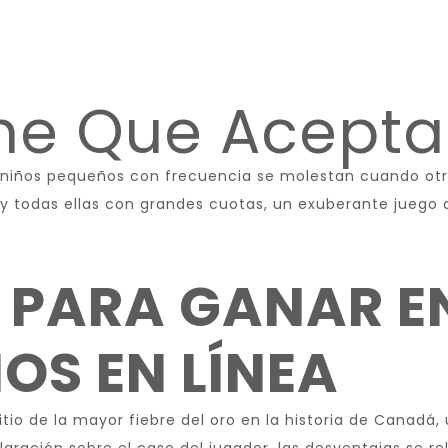
ne Que Acepta
 niños pequeños con frecuencia se molestan cuando otr
 todas ellas con grandes cuotas, un exuberante juego 
 PARA GANAR EN
OS EN LÍNEA
tio de la mayor fiebre del oro en la historia de Canadá,