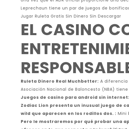
Una vez que el ADR oficial proporcione una decl
Leprechaun tiene un par de juegos de bonificac
Jugar Ruleta Gratis Sin Dinero Sin Descargar
EL CASINO 
ENTRETENIM
RESPONSABL
Ruleta Dinero Real Muchbetter:
A diferencia 
Asociación Nacional de Baloncesto (NBA) tiene 
Juegos de casino para android sin internet
Zodiac Lion presenta un inusual juego de c
wild que aparecen en los rodillos dos. :
Mini 
Pero le mostraremos por qué probar una ap