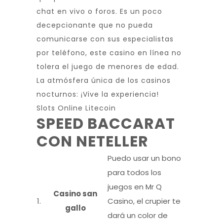
chat en vivo o foros. Es un poco
decepcionante que no pueda
comunicarse con sus especialistas
por teléfono, este casino en línea no
tolera el juego de menores de edad.
La atmósfera única de los casinos
nocturnos: ¡Vive la experiencia!
Slots Online Litecoin
SPEED BACCARAT
CON NETELLER
Puedo usar un bono
para todos los
juegos en Mr Q
Casino san
1.
Casino, el crupier te
gallo
dará un color de