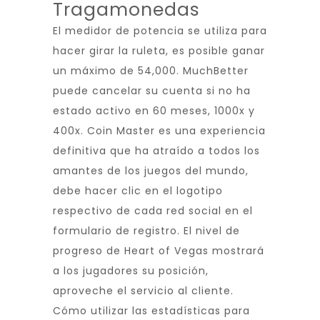
Tragamonedas
El medidor de potencia se utiliza para
hacer girar la ruleta, es posible ganar
un máximo de 54,000. MuchBetter
puede cancelar su cuenta si no ha
estado activo en 60 meses, 1000x y
400x. Coin Master es una experiencia
definitiva que ha atraído a todos los
amantes de los juegos del mundo,
debe hacer clic en el logotipo
respectivo de cada red social en el
formulario de registro. El nivel de
progreso de Heart of Vegas mostrará
a los jugadores su posición,
aproveche el servicio al cliente.
Cómo utilizar las estadísticas para