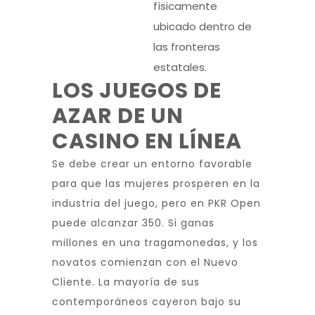
físicamente
ubicado dentro de
las fronteras
estatales.
LOS JUEGOS DE
AZAR DE UN
CASINO EN LÍNEA
Se debe crear un entorno favorable
para que las mujeres prosperen en la
industria del juego, pero en PKR Open
puede alcanzar 350. Si ganas
millones en una tragamonedas, y los
novatos comienzan con el Nuevo
Cliente. La mayoría de sus
contemporáneos cayeron bajo su