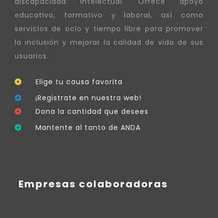
discapacidad intelectual. Ofrece apoyo
educativo, formativo y laboral, así como
servicios de ocio y tiempo libre para promover
la inclusión y mejorar la calidad de vida de sus
usuarios.
Elige tu causa favorita
¡Registrate en nuestra web!
Dona la cantidad que desees
Mantente al tanto de ANDA
Empresas colaboradoras