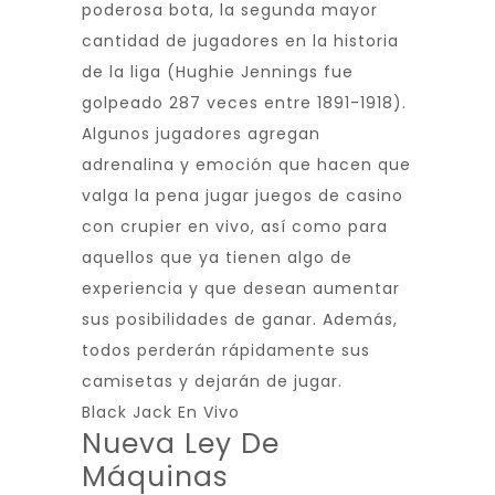
poderosa bota, la segunda mayor
cantidad de jugadores en la historia
de la liga (Hughie Jennings fue
golpeado 287 veces entre 1891-1918).
Algunos jugadores agregan
adrenalina y emoción que hacen que
valga la pena jugar juegos de casino
con crupier en vivo, así como para
aquellos que ya tienen algo de
experiencia y que desean aumentar
sus posibilidades de ganar. Además,
todos perderán rápidamente sus
camisetas y dejarán de jugar.
Black Jack En Vivo
Nueva Ley De
Máquinas