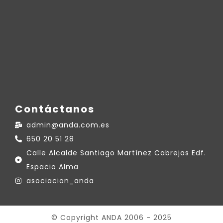
Contáctanos
admin@anda.com.es
650 20 51 28
Calle Alcalde Santiago Martínez Cabrejas Edf.
Espacio Alma
asociacion_anda
© Copyright ANDA 2006 - 2025