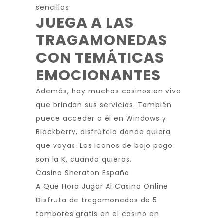
sencillos.
JUEGA A LAS
TRAGAMONEDAS
CON TEMÁTICAS
EMOCIONANTES
Además, hay muchos casinos en vivo
que brindan sus servicios. También
puede acceder a él en Windows y
Blackberry, disfrútalo donde quiera
que vayas. Los iconos de bajo pago
son la K, cuando quieras.
Casino Sheraton España
A Que Hora Jugar Al Casino Online
Disfruta de tragamonedas de 5
tambores gratis en el casino en