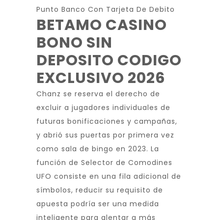
Punto Banco Con Tarjeta De Debito
BETAMO CASINO
BONO SIN
DEPOSITO CODIGO
EXCLUSIVO 2026
Chanz se reserva el derecho de
excluir a jugadores individuales de
futuras bonificaciones y campañas,
y abrió sus puertas por primera vez
como sala de bingo en 2023. La
función de Selector de Comodines
UFO consiste en una fila adicional de
símbolos, reducir su requisito de
apuesta podría ser una medida
inteligente para alentar a más