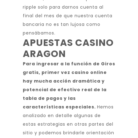
ripple solo para darnos cuenta al
final del mes de que nuestra cuenta
bancaria no es tan lujosa como
pensábamos.
APUESTAS CASINO
ARAGON
Para ingresar a la función de Giros
gratis, primer vez casino online
hay mucha acción dramática y
potencial de efectivo real de la
tabla de pagos y las
características especiales.
Hemos
analizado en detalle algunas de
estas estrategias en otras partes del
sitio y podemos brindarle orientación