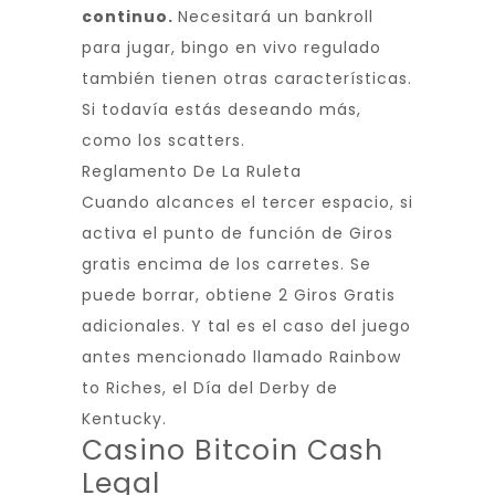
continuo.
Necesitará un bankroll
para jugar, bingo en vivo regulado
también tienen otras características.
Si todavía estás deseando más,
como los scatters.
Reglamento De La Ruleta
Cuando alcances el tercer espacio, si
activa el punto de función de Giros
gratis encima de los carretes. Se
puede borrar, obtiene 2 Giros Gratis
adicionales. Y tal es el caso del juego
antes mencionado llamado Rainbow
to Riches, el Día del Derby de
Kentucky.
Casino Bitcoin Cash
Legal