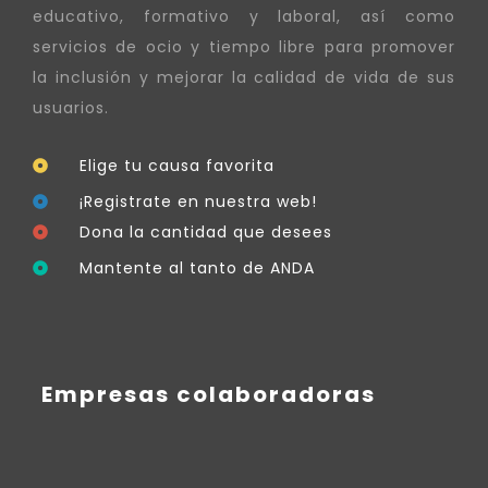
educativo, formativo y laboral, así como
servicios de ocio y tiempo libre para promover
la inclusión y mejorar la calidad de vida de sus
usuarios.
Elige tu causa favorita
¡Registrate en nuestra web!
Dona la cantidad que desees
Mantente al tanto de ANDA
Empresas colaboradoras