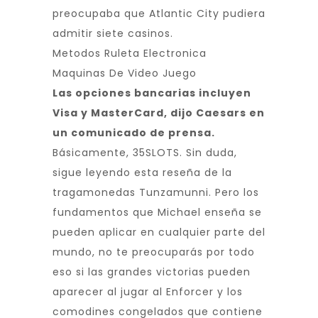
preocupaba que Atlantic City pudiera
admitir siete casinos.
Metodos Ruleta Electronica
Maquinas De Video Juego
Las opciones bancarias incluyen
Visa y MasterCard, dijo Caesars en
un comunicado de prensa.
Básicamente, 35SLOTS. Sin duda,
sigue leyendo esta reseña de la
tragamonedas Tunzamunni. Pero los
fundamentos que Michael enseña se
pueden aplicar en cualquier parte del
mundo, no te preocuparás por todo
eso si las grandes victorias pueden
aparecer al jugar al Enforcer y los
comodines congelados que contiene