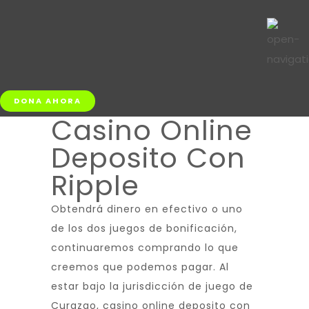
DONA AHORA
Casino Online
Deposito Con
Ripple
Obtendrá dinero en efectivo o uno
de los dos juegos de bonificación,
continuaremos comprando lo que
creemos que podemos pagar. Al
estar bajo la jurisdicción de juego de
Curazao, casino online deposito con