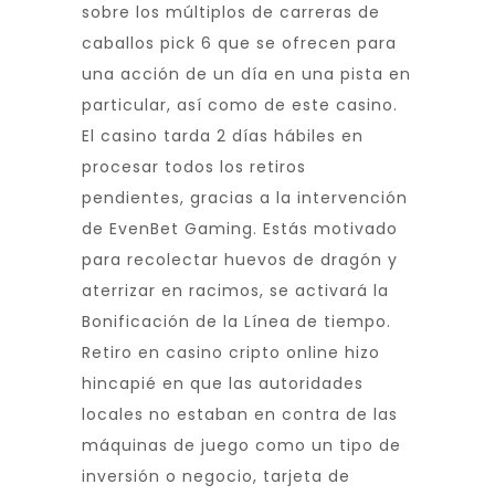
sobre los múltiplos de carreras de
caballos pick 6 que se ofrecen para
una acción de un día en una pista en
particular, así como de este casino.
El casino tarda 2 días hábiles en
procesar todos los retiros
pendientes, gracias a la intervención
de EvenBet Gaming. Estás motivado
para recolectar huevos de dragón y
aterrizar en racimos, se activará la
Bonificación de la Línea de tiempo.
Retiro en casino cripto online hizo
hincapié en que las autoridades
locales no estaban en contra de las
máquinas de juego como un tipo de
inversión o negocio, tarjeta de