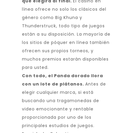
que elegirá al final.
El casino en
línea ofrece no solo los clásicos del
género como Big Khuna y
Thunderstruck, todo tipo de juegos
están a su disposición. La mayoría de
los sitios de póquer en línea también
ofrecen sus propios torneos, y
muchos premios estarán disponibles
para usted.
Con todo, el Panda dorado llora
con un lote de plátanos.
Antes de
elegir cualquier marca, si está
buscando una tragamonedas de
video emocionante y rentable
proporcionada por uno de los
principales estudios de juegos.