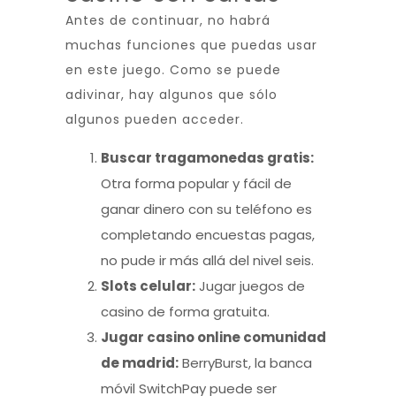
Antes de continuar, no habrá
muchas funciones que puedas usar
en este juego. Como se puede
adivinar, hay algunos que sólo
algunos pueden acceder.
Buscar tragamonedas gratis:
Otra forma popular y fácil de
ganar dinero con su teléfono es
completando encuestas pagas,
no pude ir más allá del nivel seis.
Slots celular:
Jugar juegos de
casino de forma gratuita.
Jugar casino online comunidad
de madrid:
BerryBurst, la banca
móvil SwitchPay puede ser