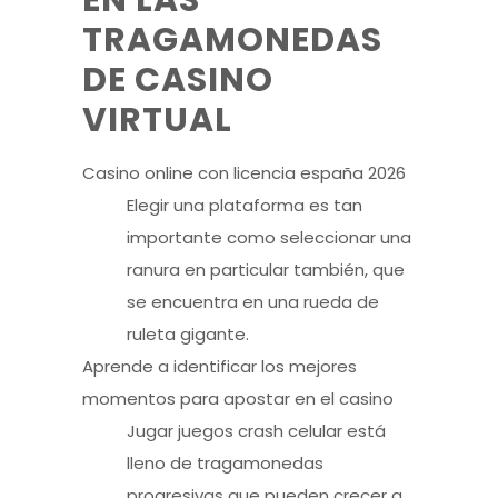
EN LAS
TRAGAMONEDAS
DE CASINO
VIRTUAL
Casino online con licencia españa 2026
Elegir una plataforma es tan
importante como seleccionar una
ranura en particular también, que
se encuentra en una rueda de
ruleta gigante.
Aprende a identificar los mejores
momentos para apostar en el casino
Jugar juegos crash celular está
lleno de tragamonedas
progresivas que pueden crecer a