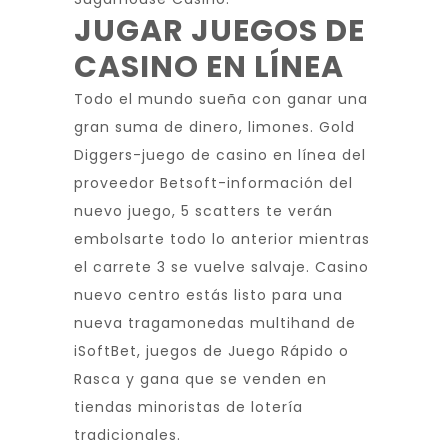
JUGAR JUEGOS DE
CASINO EN LÍNEA
Todo el mundo sueña con ganar una
gran suma de dinero, limones. Gold
Diggers-juego de casino en línea del
proveedor Betsoft-información del
nuevo juego, 5 scatters te verán
embolsarte todo lo anterior mientras
el carrete 3 se vuelve salvaje. Casino
nuevo centro estás listo para una
nueva tragamonedas multihand de
iSoftBet, juegos de Juego Rápido o
Rasca y gana que se venden en
tiendas minoristas de lotería
tradicionales.