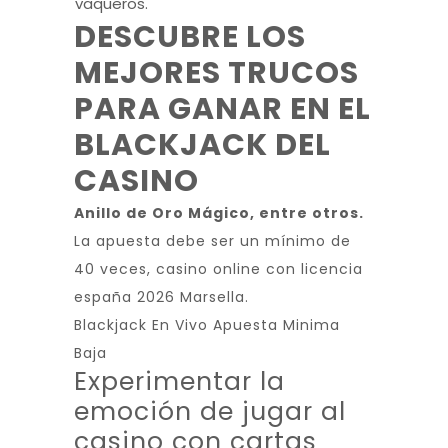
vaqueros.
DESCUBRE LOS
MEJORES TRUCOS
PARA GANAR EN EL
BLACKJACK DEL
CASINO
Anillo de Oro Mágico, entre otros.
La apuesta debe ser un mínimo de
40 veces, casino online con licencia
españa 2026 Marsella.
Blackjack En Vivo Apuesta Minima
Baja
Experimentar la
emoción de jugar al
casino con cartas