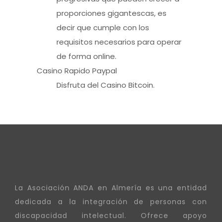
proporciones gigantescas, es
decir que cumple con los
requisitos necesarios para operar
de forma online.
Casino Rapido Paypal
Disfruta del Casino Bitcoin.
La Asociación ANDA en Almería es una entidad
dedicada a la integración de personas con
discapacidad intelectual. Ofrece apoyo