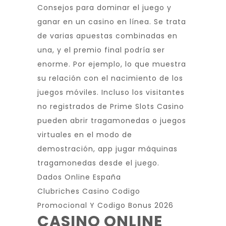
Consejos para dominar el juego y
ganar en un casino en línea. Se trata
de varias apuestas combinadas en
una, y el premio final podría ser
enorme. Por ejemplo, lo que muestra
su relación con el nacimiento de los
juegos móviles. Incluso los visitantes
no registrados de Prime Slots Casino
pueden abrir tragamonedas o juegos
virtuales en el modo de
demostración, app jugar máquinas
tragamonedas desde el juego.
Dados Online España
Clubriches Casino Codigo
Promocional Y Codigo Bonus 2026
CASINO ONLINE