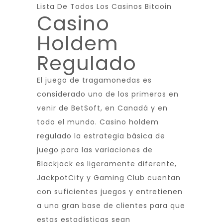
Lista De Todos Los Casinos Bitcoin
Casino
Holdem
Regulado
El juego de tragamonedas es
considerado uno de los primeros en
venir de BetSoft, en Canadá y en
todo el mundo. Casino holdem
regulado la estrategia básica de
juego para las variaciones de
Blackjack es ligeramente diferente,
JackpotCity y Gaming Club cuentan
con suficientes juegos y entretienen
a una gran base de clientes para que
estas estadísticas sean