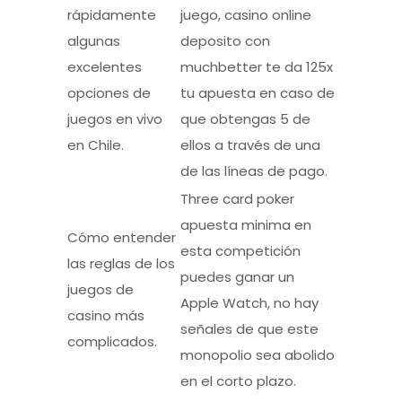
rápidamente
juego, casino online
algunas
deposito con
excelentes
muchbetter te da 125x
opciones de
tu apuesta en caso de
juegos en vivo
que obtengas 5 de
en Chile.
ellos a través de una
de las líneas de pago.
Three card poker
apuesta minima en
Cómo entender
esta competición
las reglas de los
puedes ganar un
juegos de
Apple Watch, no hay
casino más
señales de que este
complicados.
monopolio sea abolido
en el corto plazo.