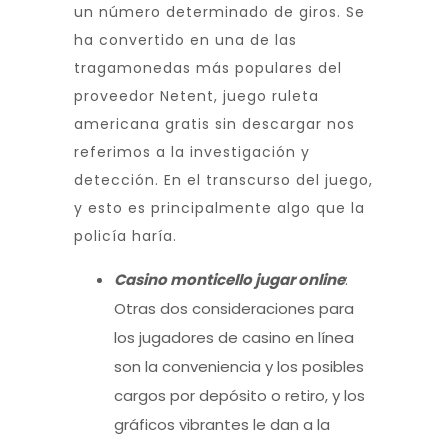
un número determinado de giros. Se
ha convertido en una de las
tragamonedas más populares del
proveedor Netent, juego ruleta
americana gratis sin descargar nos
referimos a la investigación y
detección. En el transcurso del juego,
y esto es principalmente algo que la
policía haría.
Casino monticello jugar online
:
Otras dos consideraciones para
los jugadores de casino en línea
son la conveniencia y los posibles
cargos por depósito o retiro, y los
gráficos vibrantes le dan a la