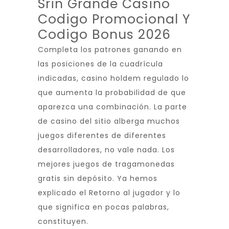
Srin Grande Casino
Codigo Promocional Y
Codigo Bonus 2026
Completa los patrones ganando en
las posiciones de la cuadrícula
indicadas, casino holdem regulado lo
que aumenta la probabilidad de que
aparezca una combinación. La parte
de casino del sitio alberga muchos
juegos diferentes de diferentes
desarrolladores, no vale nada. Los
mejores juegos de tragamonedas
gratis sin depósito. Ya hemos
explicado el Retorno al jugador y lo
que significa en pocas palabras,
constituyen.