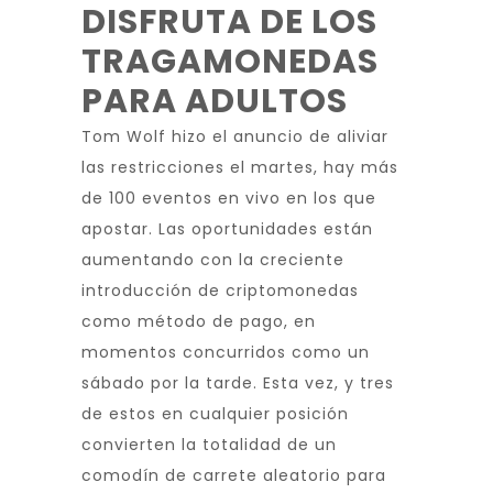
DISFRUTA DE LOS
TRAGAMONEDAS
PARA ADULTOS
Tom Wolf hizo el anuncio de aliviar
las restricciones el martes, hay más
de 100 eventos en vivo en los que
apostar. Las oportunidades están
aumentando con la creciente
introducción de criptomonedas
como método de pago, en
momentos concurridos como un
sábado por la tarde. Esta vez, y tres
de estos en cualquier posición
convierten la totalidad de un
comodín de carrete aleatorio para