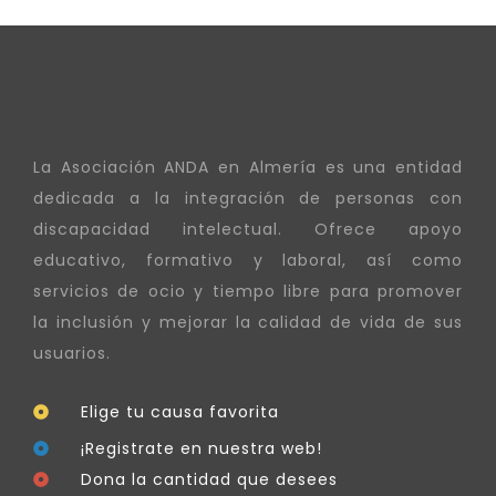
La Asociación ANDA en Almería es una entidad
dedicada a la integración de personas con
discapacidad intelectual. Ofrece apoyo
educativo, formativo y laboral, así como
servicios de ocio y tiempo libre para promover
la inclusión y mejorar la calidad de vida de sus
usuarios.
Elige tu causa favorita
¡Registrate en nuestra web!
Dona la cantidad que desees